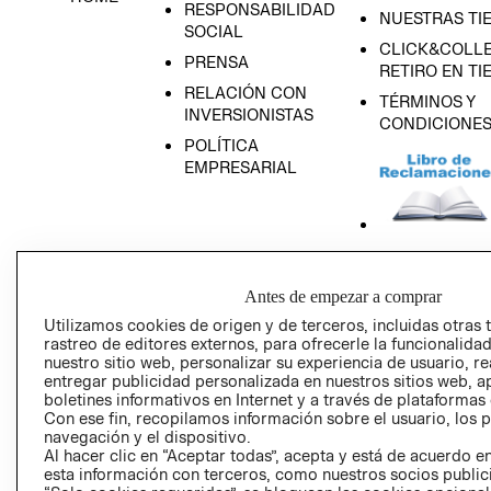
RESPONSABILIDAD
NUESTRAS TI
SOCIAL
CLICK&COLLE
PRENSA
RETIRO EN TI
RELACIÓN CON
TÉRMINOS Y
INVERSIONISTAS
CONDICIONE
POLÍTICA
EMPRESARIAL
AVISO DE
PRIVACIDAD
Antes de empezar a comprar
Utilizamos cookies de origen y de terceros, incluidas otras 
GIFT CARD
rastreo de editores externos, para ofrecerle la funcionalid
AVISO DE COO
nuestro sitio web, personalizar su experiencia de usuario, rea
entregar publicidad personalizada en nuestros sitios web, a
boletines informativos en Internet y a través de plataformas
Con ese fin, recopilamos información sobre el usuario, los 
navegación y el dispositivo.
Al hacer clic en “Aceptar todas”, acepta y está de acuerdo
esta información con terceros, como nuestros socios publicit