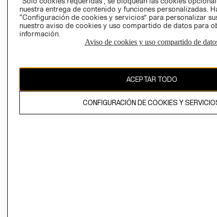
“Solo cookies requeridas”, se bloquean las cookies opcionale
Perú (S/)
nuestra entrega de contenido y funciones personalizadas. H
“Configuración de cookies y servicios” para personalizar sus
CAMBIAR REGIÓN
nuestro aviso de cookies y uso compartido de datos para 
información.
Aviso de cookies y uso compartido de dato
El contenido de esta página web está protegido por copyright y es
propiedad de H&M Hennes & Mauritz AB
ACEPTAR TODO
CONFIGURACIÓN DE COOKIES Y SERVICIO