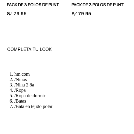
PACK DE 3 POLOS DE PUNTO
PACK DE 3 POLOS DE PUNTO
PRICE:
S/ 79.95
PRICE:
S/ 79.95
COMPLETA TU LOOK
hm.com
/
Ninos
/
Nina 2 8a
/
Ropa
/
Ropa de dormir
/
Batas
/
Bata en tejido polar