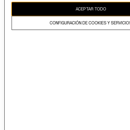
ACEPTAR TODO
CONFIGURACIÓN DE COOKIES Y SERVICIO
El contenido de esta página web está protegido por copyright y es
propiedad de H&M Hennes & Mauritz AB