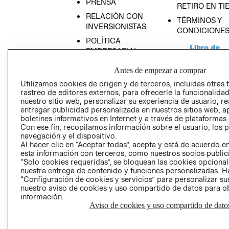
PRENSA
RETIRO EN TI
RELACIÓN CON
TÉRMINOS Y
INVERSIONISTAS
CONDICIONE
POLÍTICA
EMPRESARIAL
Antes de empezar a comprar
Utilizamos cookies de origen y de terceros, incluidas otras 
rastreo de editores externos, para ofrecerle la funcionalid
AVISO DE
nuestro sitio web, personalizar su experiencia de usuario, rea
entregar publicidad personalizada en nuestros sitios web, a
PRIVACIDAD
boletines informativos en Internet y a través de plataformas
GIFT CARD
Con ese fin, recopilamos información sobre el usuario, los 
navegación y el dispositivo.
AVISO DE COO
Al hacer clic en “Aceptar todas”, acepta y está de acuerdo
esta información con terceros, como nuestros socios publicit
“Solo cookies requeridas”, se bloquean las cookies opcionale
nuestra entrega de contenido y funciones personalizadas. H
“Configuración de cookies y servicios” para personalizar sus
nuestro aviso de cookies y uso compartido de datos para 
información.
Aviso de cookies y uso compartido de dato
Perú (S/)
CAMBIAR REGIÓN