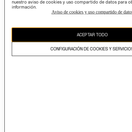
nuestro aviso de cookies y uso compartido de datos para 
información.
Aviso de cookies y uso compartido de dato
El contenido de esta página web está protegido por copyright y es
propiedad de H&M Hennes & Mauritz AB
ACEPTAR TODO
CONFIGURACIÓN DE COOKIES Y SERVICIO