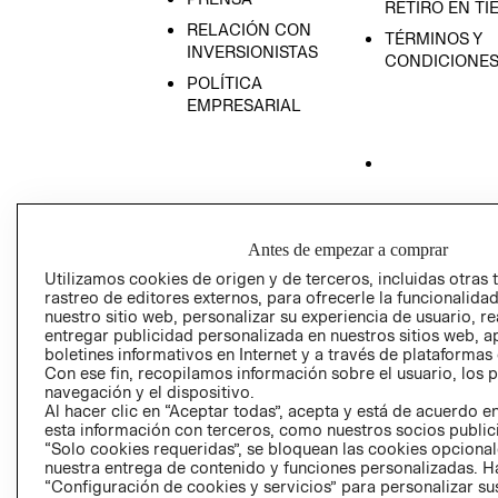
RETIRO EN TI
RELACIÓN CON
TÉRMINOS Y
INVERSIONISTAS
CONDICIONE
POLÍTICA
EMPRESARIAL
AVISO DE
PRIVACIDAD
Antes de empezar a comprar
GIFT CARD
Utilizamos cookies de origen y de terceros, incluidas otras 
AVISO DE COO
rastreo de editores externos, para ofrecerle la funcionalid
nuestro sitio web, personalizar su experiencia de usuario, rea
entregar publicidad personalizada en nuestros sitios web, a
boletines informativos en Internet y a través de plataformas
Con ese fin, recopilamos información sobre el usuario, los 
navegación y el dispositivo.
Al hacer clic en “Aceptar todas”, acepta y está de acuerdo
esta información con terceros, como nuestros socios publicit
“Solo cookies requeridas”, se bloquean las cookies opcionale
Perú (S/)
nuestra entrega de contenido y funciones personalizadas. H
“Configuración de cookies y servicios” para personalizar sus
CAMBIAR REGIÓN