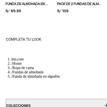
FUNDA DE ALMOHADA EN MUSELINA DE ALGODÓN
PACK DE 2 FUNDAS DE ALMOHADA EN PERCAL DE ALGODÓN
PRICE:
S/ 69.95
PRICE:
S/ 109
COMPLETA TU LOOK
hm.com
/
Home
/
Ropa de cama
/
Fundas de almohada
/
Funda de almohada en algodón
COLECCIONES