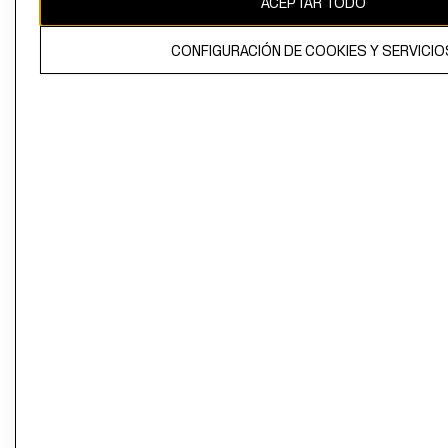
ACEPTAR TODO
CONFIGURACIÓN DE COOKIES Y SERVICIO
El contenido de esta página web está protegido por copyright y es
propiedad de H&M Hennes & Mauritz AB