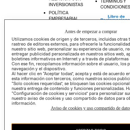
TÉRMINOS Y
INVERSIONISTAS
CONDICIONE
POLÍTICA
EMPRESARIAL
Antes de empezar a comprar
Utilizamos cookies de origen y de terceros, incluidas otras 
rastreo de editores externos, para ofrecerle la funcionalid
AVISO DE
nuestro sitio web, personalizar su experiencia de usuario, rea
PRIVACIDAD
entregar publicidad personalizada en nuestros sitios web, a
boletines informativos en Internet y a través de plataformas
GIFT CARD
Con ese fin, recopilamos información sobre el usuario, los 
AVISO DE COO
navegación y el dispositivo.
Al hacer clic en “Aceptar todas”, acepta y está de acuerdo
esta información con terceros, como nuestros socios publicit
“Solo cookies requeridas”, se bloquean las cookies opcionale
nuestra entrega de contenido y funciones personalizadas. H
“Configuración de cookies y servicios” para personalizar sus
nuestro aviso de cookies y uso compartido de datos para 
información.
Aviso de cookies y uso compartido de dato
Perú (S/)
CAMBIAR REGIÓN