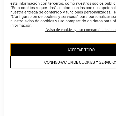
esta información con terceros, como nuestros socios publicit
“Solo cookies requeridas”, se bloquean las cookies opcionale
nuestra entrega de contenido y funciones personalizadas. H
Perú (S/)
“Configuración de cookies y servicios” para personalizar sus
nuestro aviso de cookies y uso compartido de datos para 
CAMBIAR REGIÓN
información.
Aviso de cookies y uso compartido de dato
El contenido de esta página web está protegido por copyright y es
ACEPTAR TODO
propiedad de H&M Hennes & Mauritz AB
CONFIGURACIÓN DE COOKIES Y SERVICIO