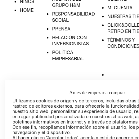
NIÑOS
GRUPO H&M
MI CUENTA
HOME
RESPONSABILIDAD
NUESTRAS TI
SOCIAL
CLICK&COLLE
PRENSA
RETIRO EN TI
RELACIÓN CON
TÉRMINOS Y
INVERSIONISTAS
CONDICIONE
POLÍTICA
EMPRESARIAL
AVISO DE
Antes de empezar a comprar
PRIVACIDAD
Utilizamos cookies de origen y de terceros, incluidas otras 
GIFT CARD
rastreo de editores externos, para ofrecerle la funcionalid
nuestro sitio web, personalizar su experiencia de usuario, rea
AVISO DE COO
entregar publicidad personalizada en nuestros sitios web, a
boletines informativos en Internet y a través de plataformas
Con ese fin, recopilamos información sobre el usuario, los 
navegación y el dispositivo.
Al hacer clic en “Aceptar todas”, acepta y está de acuerdo