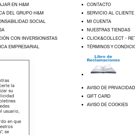
AJAR EN H&M
CONTACTO
CA DEL GRUPO H&M
SERVICIO AL CLIENTE
ONSABILIDAD SOCIAL
MI CUENTA
SA
NUESTRAS TIENDAS
IÓN CON INVERSIONISTAS
CLICK&COLLECT - RE
ICA EMPRESARIAL
TÉRMINOS Y CONDICI
otras
cerle la
AVISO DE PRIVACIDA
izar su
blicidad
GIFT CARD
oletines
AVISO DE COOKIES
redes
l usuario,
erdo en que
estros
”, se