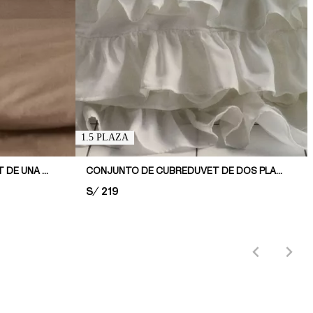
1.5 PLAZA
CONJUNTO DE FUNDA DE DUVET DE UNA PLAZA DE ALGODÓN
CONJUNTO DE CUBREDUVET DE DOS PLAZAS CON VOLANTE
PRICE:
S/ 219