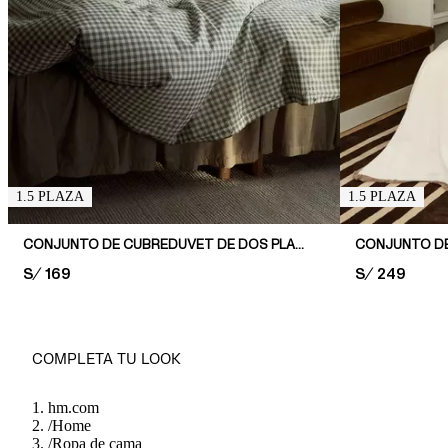
1.5 PLAZA
1.5 PLAZA
CONJUNTO DE CUBREDUVET DE DOS PLAZAS CON ESTAMPADO
PRICE:
S/ 169
PRICE:
S/ 249
COMPLETA TU LOOK
hm.com
/
Home
/
Ropa de cama