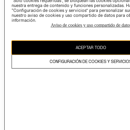
“Solo cookies requeridas”, se bloquean las cookies opcionale
Perú (S/)
nuestra entrega de contenido y funciones personalizadas. H
“Configuración de cookies y servicios” para personalizar sus
CAMBIAR REGIÓN
nuestro aviso de cookies y uso compartido de datos para 
información.
Aviso de cookies y uso compartido de dato
El contenido de esta página web está protegido por copyright y es
propiedad de H&M Hennes & Mauritz AB
ACEPTAR TODO
CONFIGURACIÓN DE COOKIES Y SERVICIO