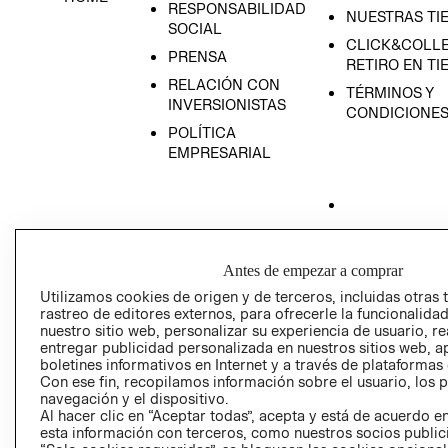
RESPONSABILIDAD
NUESTRAS TI
SOCIAL
CLICK&COLLE
PRENSA
RETIRO EN TI
RELACIÓN CON
TÉRMINOS Y
INVERSIONISTAS
CONDICIONE
POLÍTICA
EMPRESARIAL
AVISO DE
PRIVACIDAD
Antes de empezar a comprar
Utilizamos cookies de origen y de terceros, incluidas otras 
GIFT CARD
rastreo de editores externos, para ofrecerle la funcionalid
AVISO DE COO
nuestro sitio web, personalizar su experiencia de usuario, rea
entregar publicidad personalizada en nuestros sitios web, a
boletines informativos en Internet y a través de plataformas
Con ese fin, recopilamos información sobre el usuario, los 
navegación y el dispositivo.
Al hacer clic en “Aceptar todas”, acepta y está de acuerdo
esta información con terceros, como nuestros socios publicit