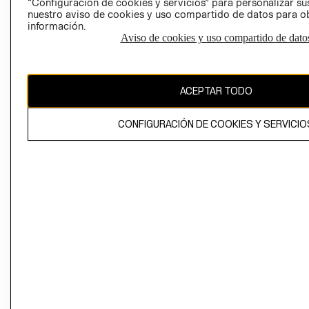
“Configuración de cookies y servicios” para personalizar sus
CAMBIAR REGIÓN
nuestro aviso de cookies y uso compartido de datos para 
información.
Aviso de cookies y uso compartido de dato
El contenido de esta página web está protegido por copyright y es
propiedad de H&M Hennes & Mauritz AB
ACEPTAR TODO
CONFIGURACIÓN DE COOKIES Y SERVICIO