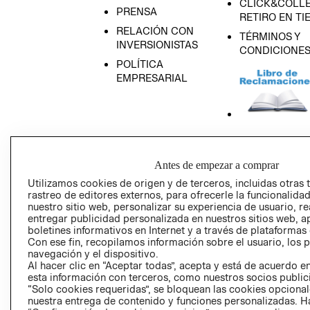
CLICK&COLLE
PRENSA
RETIRO EN TI
RELACIÓN CON
TÉRMINOS Y
INVERSIONISTAS
CONDICIONE
POLÍTICA
EMPRESARIAL
AVISO DE
PRIVACIDAD
Antes de empezar a comprar
GIFT CARD
Utilizamos cookies de origen y de terceros, incluidas otras 
rastreo de editores externos, para ofrecerle la funcionalid
AVISO DE COO
nuestro sitio web, personalizar su experiencia de usuario, rea
entregar publicidad personalizada en nuestros sitios web, a
boletines informativos en Internet y a través de plataformas
Con ese fin, recopilamos información sobre el usuario, los 
navegación y el dispositivo.
Al hacer clic en “Aceptar todas”, acepta y está de acuerdo
esta información con terceros, como nuestros socios publicit
“Solo cookies requeridas”, se bloquean las cookies opcionale
Perú (S/)
nuestra entrega de contenido y funciones personalizadas. H