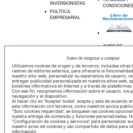
INVERSIONISTAS
CONDICIONE
POLÍTICA
EMPRESARIAL
AVISO DE
PRIVACIDAD
Antes de empezar a comprar
GIFT CARD
Utilizamos cookies de origen y de terceros, incluidas otras 
AVISO DE COO
rastreo de editores externos, para ofrecerle la funcionalid
nuestro sitio web, personalizar su experiencia de usuario, rea
entregar publicidad personalizada en nuestros sitios web, a
boletines informativos en Internet y a través de plataformas
Con ese fin, recopilamos información sobre el usuario, los 
navegación y el dispositivo.
Al hacer clic en “Aceptar todas”, acepta y está de acuerdo
esta información con terceros, como nuestros socios publicit
Perú (S/)
“Solo cookies requeridas”, se bloquean las cookies opcionale
nuestra entrega de contenido y funciones personalizadas. H
CAMBIAR REGIÓN
“Configuración de cookies y servicios” para personalizar sus
nuestro aviso de cookies y uso compartido de datos para 
información.