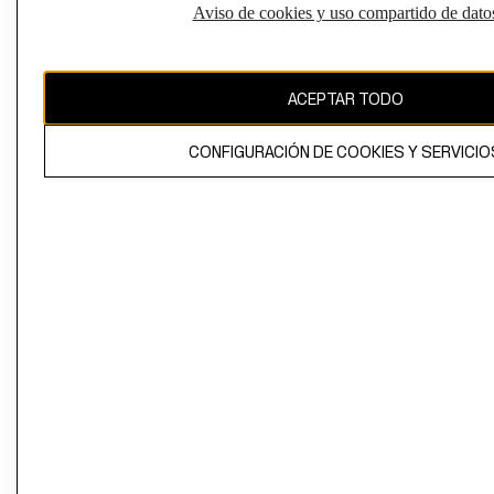
Aviso de cookies y uso compartido de dato
El contenido de esta página web está protegido por copyright y es
propiedad de H&M Hennes & Mauritz AB
ACEPTAR TODO
CONFIGURACIÓN DE COOKIES Y SERVICIO