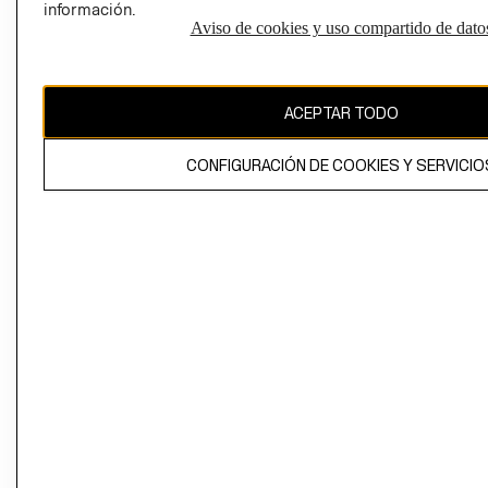
información.
Aviso de cookies y uso compartido de dato
El contenido de esta página web está protegido por copyright y es
propiedad de H&M Hennes & Mauritz AB
ACEPTAR TODO
CONFIGURACIÓN DE COOKIES Y SERVICIO