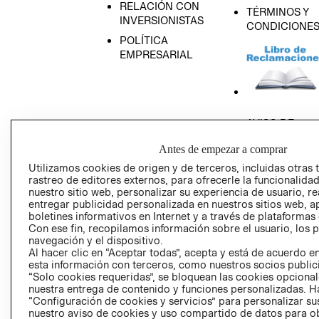
RELACIÓN CON
TÉRMINOS Y
INVERSIONISTAS
CONDICIONE
POLÍTICA
EMPRESARIAL
AVISO DE
PRIVACIDAD
Antes de empezar a comprar
GIFT CARD
Utilizamos cookies de origen y de terceros, incluidas otras 
AVISO DE COO
rastreo de editores externos, para ofrecerle la funcionalid
nuestro sitio web, personalizar su experiencia de usuario, rea
entregar publicidad personalizada en nuestros sitios web, a
boletines informativos en Internet y a través de plataformas
Con ese fin, recopilamos información sobre el usuario, los 
navegación y el dispositivo.
Al hacer clic en “Aceptar todas”, acepta y está de acuerdo
esta información con terceros, como nuestros socios publicit
Perú (S/)
“Solo cookies requeridas”, se bloquean las cookies opcionale
nuestra entrega de contenido y funciones personalizadas. H
“Configuración de cookies y servicios” para personalizar sus
CAMBIAR REGIÓN
nuestro aviso de cookies y uso compartido de datos para 