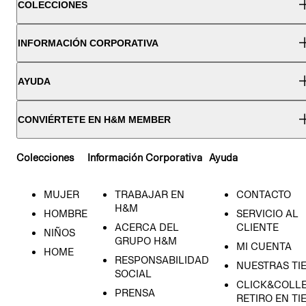
COLECCIONES
INFORMACIÓN CORPORATIVA
AYUDA
CONVIÉRTETE EN H&M MEMBER
Colecciones
Información Corporativa
Ayuda
MUJER
TRABAJAR EN
CONTACTO
H&M
HOMBRE
SERVICIO AL
ACERCA DEL
CLIENTE
NIÑOS
GRUPO H&M
MI CUENTA
HOME
RESPONSABILIDAD
NUESTRAS TI
SOCIAL
CLICK&COLLE
PRENSA
RETIRO EN TI