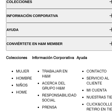
COLECCIONES
INFORMACIÓN CORPORATIVA
AYUDA
CONVIÉRTETE EN H&M MEMBER
Colecciones
Información Corporativa
Ayuda
MUJER
TRABAJAR EN
CONTACTO
H&M
HOMBRE
SERVICIO AL
ACERCA DEL
CLIENTE
NIÑOS
GRUPO H&M
MI CUENTA
HOME
RESPONSABILIDAD
NUESTRAS TI
SOCIAL
CLICK&COLLE
PRENSA
RETIRO EN TI