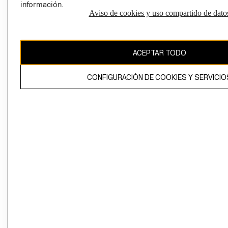
información.
Aviso de cookies y uso compartido de dato
El contenido de esta página web está protegido por copyright y es
propiedad de H&M Hennes & Mauritz AB
ACEPTAR TODO
CONFIGURACIÓN DE COOKIES Y SERVICIO