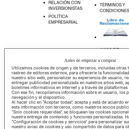
RELACIÓN CON
TÉRMINOS Y
INVERSIONISTAS
CONDICIONE
POLÍTICA
EMPRESARIAL
AVISO DE
PRIVACIDAD
Antes de empezar a comprar
GIFT CARD
Utilizamos cookies de origen y de terceros, incluidas otras 
AVISO DE COO
rastreo de editores externos, para ofrecerle la funcionalid
nuestro sitio web, personalizar su experiencia de usuario, rea
entregar publicidad personalizada en nuestros sitios web, a
boletines informativos en Internet y a través de plataformas
Con ese fin, recopilamos información sobre el usuario, los 
navegación y el dispositivo.
Al hacer clic en “Aceptar todas”, acepta y está de acuerdo
esta información con terceros, como nuestros socios publicit
Perú (S/)
“Solo cookies requeridas”, se bloquean las cookies opcionale
nuestra entrega de contenido y funciones personalizadas. H
“Configuración de cookies y servicios” para personalizar sus
CAMBIAR REGIÓN
nuestro aviso de cookies y uso compartido de datos para 