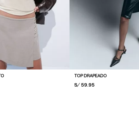
TO
TOP DRAPEADO
PRICE:
S/ 59.95