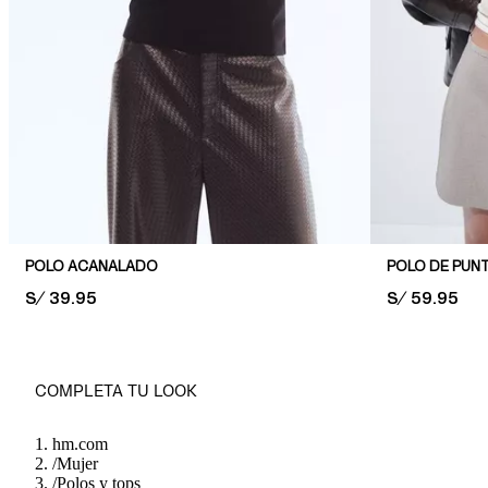
POLO ACANALADO
POLO DE PUN
PRICE:
S/ 39.95
PRICE:
S/ 59.95
COMPLETA TU LOOK
hm.com
/
Mujer
/
Polos y tops