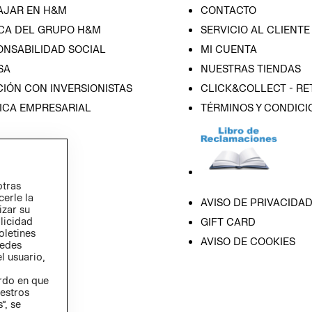
AJAR EN H&M
CONTACTO
CA DEL GRUPO H&M
SERVICIO AL CLIENTE
ONSABILIDAD SOCIAL
MI CUENTA
SA
NUESTRAS TIENDAS
IÓN CON INVERSIONISTAS
CLICK&COLLECT - RE
ICA EMPRESARIAL
TÉRMINOS Y CONDICI
otras
cerle la
AVISO DE PRIVACIDA
izar su
blicidad
GIFT CARD
oletines
AVISO DE COOKIES
redes
l usuario,
erdo en que
estros
”, se