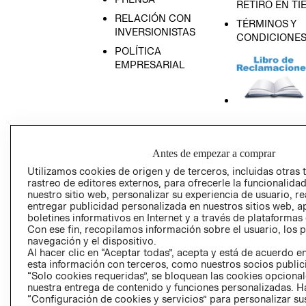
RETIRO EN TI
RELACIÓN CON
TÉRMINOS Y
INVERSIONISTAS
CONDICIONE
POLÍTICA
EMPRESARIAL
AVISO DE
PRIVACIDAD
Antes de empezar a comprar
GIFT CARD
Utilizamos cookies de origen y de terceros, incluidas otras 
AVISO DE COO
rastreo de editores externos, para ofrecerle la funcionalid
nuestro sitio web, personalizar su experiencia de usuario, rea
entregar publicidad personalizada en nuestros sitios web, a
boletines informativos en Internet y a través de plataformas
Con ese fin, recopilamos información sobre el usuario, los 
navegación y el dispositivo.
Al hacer clic en “Aceptar todas”, acepta y está de acuerdo
esta información con terceros, como nuestros socios publicit
“Solo cookies requeridas”, se bloquean las cookies opcionale
Perú (S/)
nuestra entrega de contenido y funciones personalizadas. H
“Configuración de cookies y servicios” para personalizar sus
CAMBIAR REGIÓN