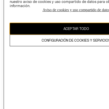
nuestro aviso de cookies y uso compartido de datos para 
información.
Aviso de cookies y uso compartido de dato
El contenido de esta página web está protegido por copyright y es
propiedad de H&M Hennes & Mauritz AB
ACEPTAR TODO
CONFIGURACIÓN DE COOKIES Y SERVICIO