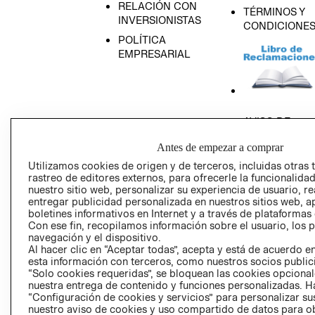
RELACIÓN CON
TÉRMINOS Y
INVERSIONISTAS
CONDICIONE
POLÍTICA
EMPRESARIAL
AVISO DE
PRIVACIDAD
Antes de empezar a comprar
GIFT CARD
Utilizamos cookies de origen y de terceros, incluidas otras 
AVISO DE COO
rastreo de editores externos, para ofrecerle la funcionalid
nuestro sitio web, personalizar su experiencia de usuario, rea
entregar publicidad personalizada en nuestros sitios web, a
boletines informativos en Internet y a través de plataformas
Con ese fin, recopilamos información sobre el usuario, los 
navegación y el dispositivo.
Al hacer clic en “Aceptar todas”, acepta y está de acuerdo
esta información con terceros, como nuestros socios publicit
Perú (S/)
“Solo cookies requeridas”, se bloquean las cookies opcionale
nuestra entrega de contenido y funciones personalizadas. H
“Configuración de cookies y servicios” para personalizar sus
CAMBIAR REGIÓN
nuestro aviso de cookies y uso compartido de datos para 