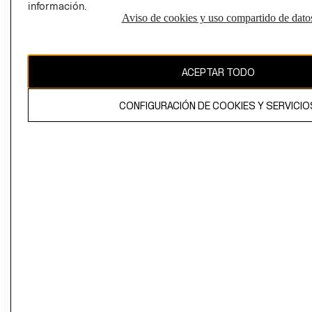
información.
Aviso de cookies y uso compartido de dato
El contenido de esta página web está protegido por copyright y es
propiedad de H&M Hennes & Mauritz AB
ACEPTAR TODO
CONFIGURACIÓN DE COOKIES Y SERVICIO