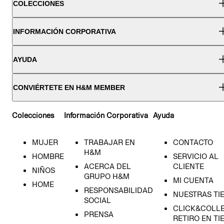
COLECCIONES
INFORMACIÓN CORPORATIVA
AYUDA
CONVIÉRTETE EN H&M MEMBER
Colecciones
Información Corporativa
Ayuda
MUJER
TRABAJAR EN
CONTACTO
H&M
HOMBRE
SERVICIO AL
ACERCA DEL
CLIENTE
NIÑOS
GRUPO H&M
MI CUENTA
HOME
RESPONSABILIDAD
NUESTRAS TI
SOCIAL
CLICK&COLLE
PRENSA
RETIRO EN TI