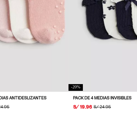
-
20
%
DIAS ANTIDESLIZANTES
PACK DE 4 MEDIAS INVISIBLES
PRICE:
S/ 19.96
GINAL PRICE:
24.95
ORIGINAL PRICE:
S/ 24.95