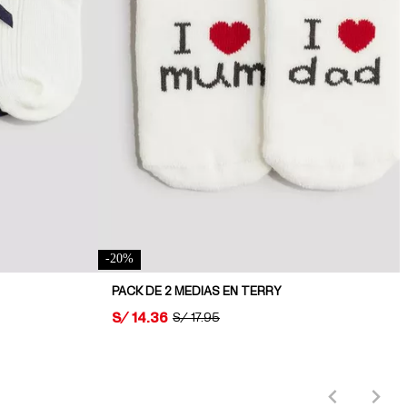
-
20
%
PACK DE 2 MEDIAS EN TERRY
PRICE:
S/ 14.36
ORIGINAL PRICE:
S/ 17.95