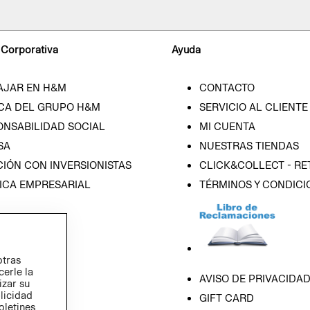
 Corporativa
Ayuda
AJAR EN H&M
CONTACTO
CA DEL GRUPO H&M
SERVICIO AL CLIENTE
ONSABILIDAD SOCIAL
MI CUENTA
SA
NUESTRAS TIENDAS
IÓN CON INVERSIONISTAS
CLICK&COLLECT - RE
ICA EMPRESARIAL
TÉRMINOS Y CONDICI
otras
cerle la
AVISO DE PRIVACIDA
izar su
blicidad
GIFT CARD
oletines