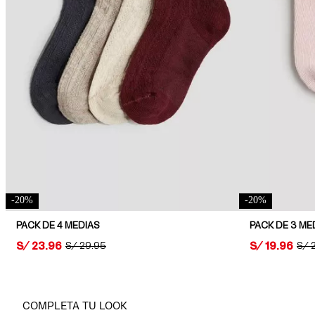
-
20
%
-
20
%
PACK DE 4 MEDIAS
PACK DE 3 ME
PRICE:
S/ 23.96
PRICE:
S/ 19.96
ORIGINAL PRICE:
S/ 29.95
ORI
S/ 
COMPLETA TU LOOK