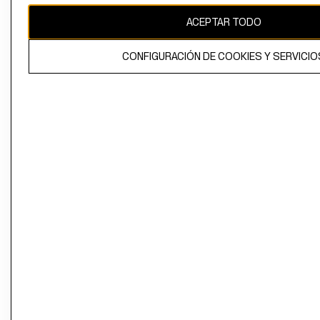
ACEPTAR TODO
CONFIGURACIÓN DE COOKIES Y SERVICIO
El contenido de esta página web está protegido por copyright y es
propiedad de H&M Hennes & Mauritz AB