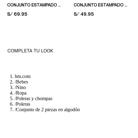
CONJUNTO ESTAMPADO DE 2 PIEZAS EN ALGODÓN
CONJUNTO ESTAMPADO DE 2 PIEZAS EN TEJIDO POLERA
PRICE:
S/ 69.95
PRICE:
S/ 49.95
COMPLETA TU LOOK
hm.com
/
Bebes
/
Nino
/
Ropa
/
Poleras y chompas
/
Poleras
/
Conjunto de 2 piezas en algodón