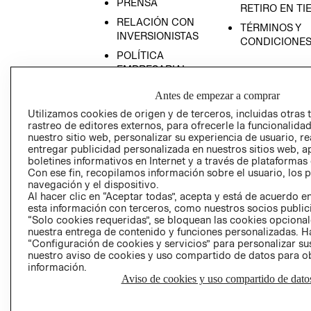
PRENSA
RETIRO EN TI
RELACIÓN CON
TÉRMINOS Y
INVERSIONISTAS
CONDICIONE
POLÍTICA
EMPRESARIAL
Antes de empezar a comprar
Utilizamos cookies de origen y de terceros, incluidas otras 
rastreo de editores externos, para ofrecerle la funcionalid
AVISO DE
nuestro sitio web, personalizar su experiencia de usuario, rea
entregar publicidad personalizada en nuestros sitios web, a
PRIVACIDAD
boletines informativos en Internet y a través de plataformas
GIFT CARD
Con ese fin, recopilamos información sobre el usuario, los 
navegación y el dispositivo.
AVISO DE COO
Al hacer clic en “Aceptar todas”, acepta y está de acuerdo
esta información con terceros, como nuestros socios publicit
“Solo cookies requeridas”, se bloquean las cookies opcionale
nuestra entrega de contenido y funciones personalizadas. H
“Configuración de cookies y servicios” para personalizar sus
nuestro aviso de cookies y uso compartido de datos para 
información.
Aviso de cookies y uso compartido de dato
Perú (S/)
CAMBIAR REGIÓN