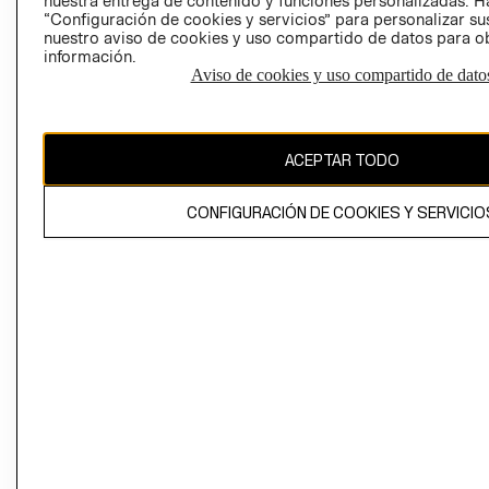
nuestra entrega de contenido y funciones personalizadas. H
“Configuración de cookies y servicios” para personalizar sus
CAMBIAR REGIÓN
nuestro aviso de cookies y uso compartido de datos para 
información.
Aviso de cookies y uso compartido de dato
El contenido de esta página web está protegido por copyright y es
propiedad de H&M Hennes & Mauritz AB
ACEPTAR TODO
CONFIGURACIÓN DE COOKIES Y SERVICIO