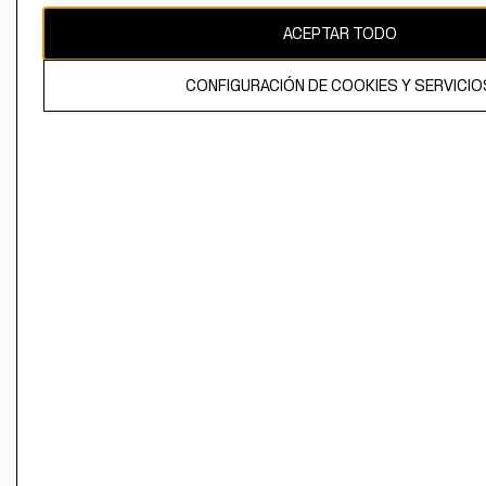
ACEPTAR TODO
CONFIGURACIÓN DE COOKIES Y SERVICIO
El contenido de esta página web está protegido por copyright y es
propiedad de H&M Hennes & Mauritz AB