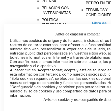
PRENSA
RETIRO EN TI
RELACIÓN CON
TÉRMINOS Y
INVERSIONISTAS
CONDICIONE
POLÍTICA
EMPRESARIAL
Antes de empezar a comprar
Utilizamos cookies de origen y de terceros, incluidas otras 
rastreo de editores externos, para ofrecerle la funcionalid
AVISO DE
nuestro sitio web, personalizar su experiencia de usuario, rea
entregar publicidad personalizada en nuestros sitios web, a
PRIVACIDAD
boletines informativos en Internet y a través de plataformas
GIFT CARD
Con ese fin, recopilamos información sobre el usuario, los 
navegación y el dispositivo.
AVISO DE COO
Al hacer clic en “Aceptar todas”, acepta y está de acuerdo
esta información con terceros, como nuestros socios publicit
“Solo cookies requeridas”, se bloquean las cookies opcionale
nuestra entrega de contenido y funciones personalizadas. H
“Configuración de cookies y servicios” para personalizar sus
nuestro aviso de cookies y uso compartido de datos para 
información.
Aviso de cookies y uso compartido de dato
Perú (S/)
CAMBIAR REGIÓN