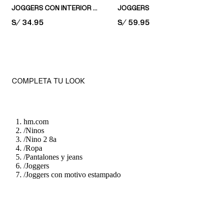
JOGGERS CON INTERIOR CEPILLADO
JOGGERS
PRICE:
S/ 34.95
PRICE:
S/ 59.95
COMPLETA TU LOOK
hm.com
/
Ninos
/
Nino 2 8a
/
Ropa
/
Pantalones y jeans
/
Joggers
/
Joggers con motivo estampado