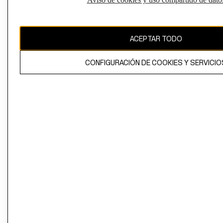
Perú (S/)
CAMBIAR REGIÓN
ACEPTAR TODO
CONFIGURACIÓN DE COOKIES Y SERVICIO
El contenido de esta página web está protegido por copyright y es
propiedad de H&M Hennes & Mauritz AB