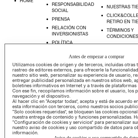
HOME
RESPONSABILIDAD
NUESTRAS TI
SOCIAL
CLICK&COLLE
PRENSA
RETIRO EN TI
RELACIÓN CON
TÉRMINOS Y
INVERSIONISTAS
CONDICIONE
POLÍTICA
EMPRESARIAL
Antes de empezar a comprar
Utilizamos cookies de origen y de terceros, incluidas otras 
rastreo de editores externos, para ofrecerle la funcionalid
nuestro sitio web, personalizar su experiencia de usuario, rea
AVISO DE
entregar publicidad personalizada en nuestros sitios web, a
PRIVACIDAD
boletines informativos en Internet y a través de plataformas
Con ese fin, recopilamos información sobre el usuario, los 
GIFT CARD
navegación y el dispositivo.
Al hacer clic en “Aceptar todas”, acepta y está de acuerdo
AVISO DE COO
esta información con terceros, como nuestros socios publicit
“Solo cookies requeridas”, se bloquean las cookies opcionale
nuestra entrega de contenido y funciones personalizadas. H
“Configuración de cookies y servicios” para personalizar sus
nuestro aviso de cookies y uso compartido de datos para 
información.
Aviso de cookies y uso compartido de dato