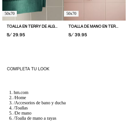
50x70
50x70
TOALLA EN TERRY DE ALGODÓN
TOALLA DE MANO EN TERRY SUAVE
PRICE:
S/ 29.95
PRICE:
S/ 39.95
COMPLETA TU LOOK
hm.com
/
Home
/
Accesorios de bano y ducha
/
Toallas
/
De mano
/
Toalla de mano a rayas