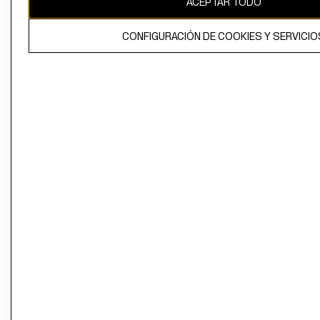
ACEPTAR TODO
CONFIGURACIÓN DE COOKIES Y SERVICIO
El contenido de esta página web está protegido por copyright y es
propiedad de H&M Hennes & Mauritz AB