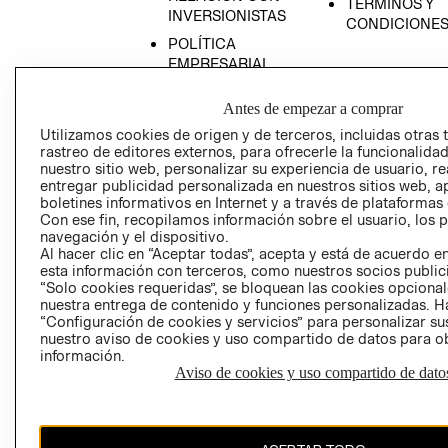
TÉRMINOS Y
INVERSIONISTAS
CONDICIONE
POLÍTICA
EMPRESARIAL
Antes de empezar a comprar
Utilizamos cookies de origen y de terceros, incluidas otras 
rastreo de editores externos, para ofrecerle la funcionalid
AVISO DE
nuestro sitio web, personalizar su experiencia de usuario, rea
PRIVACIDAD
entregar publicidad personalizada en nuestros sitios web, a
boletines informativos en Internet y a través de plataformas
GIFT CARD
Con ese fin, recopilamos información sobre el usuario, los 
AVISO DE COO
navegación y el dispositivo.
Al hacer clic en “Aceptar todas”, acepta y está de acuerdo
esta información con terceros, como nuestros socios publicit
“Solo cookies requeridas”, se bloquean las cookies opcionale
nuestra entrega de contenido y funciones personalizadas. H
“Configuración de cookies y servicios” para personalizar sus
nuestro aviso de cookies y uso compartido de datos para 
información.
Aviso de cookies y uso compartido de dato
Perú (S/)
CAMBIAR REGIÓN