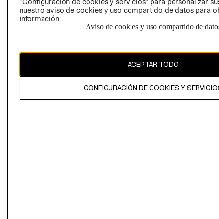
“Configuración de cookies y servicios” para personalizar sus
CAMBIAR REGIÓN
nuestro aviso de cookies y uso compartido de datos para 
información.
Aviso de cookies y uso compartido de dato
El contenido de esta página web está protegido por copyright y es
propiedad de H&M Hennes & Mauritz AB
ACEPTAR TODO
CONFIGURACIÓN DE COOKIES Y SERVICIO