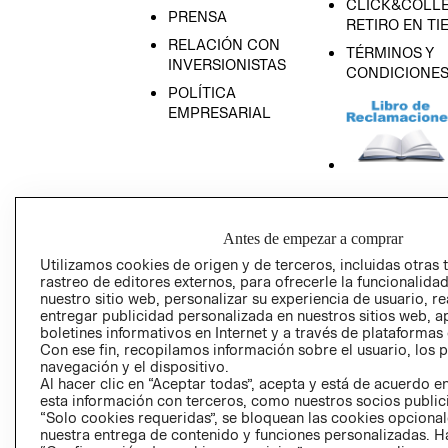
CLICK&COLLE
PRENSA
RETIRO EN TI
RELACIÓN CON
TÉRMINOS Y
INVERSIONISTAS
CONDICIONE
POLÍTICA
EMPRESARIAL
AVISO DE
PRIVACIDAD
Antes de empezar a comprar
GIFT CARD
Utilizamos cookies de origen y de terceros, incluidas otras 
rastreo de editores externos, para ofrecerle la funcionalid
AVISO DE COO
nuestro sitio web, personalizar su experiencia de usuario, rea
entregar publicidad personalizada en nuestros sitios web, a
boletines informativos en Internet y a través de plataformas
Con ese fin, recopilamos información sobre el usuario, los 
navegación y el dispositivo.
Al hacer clic en “Aceptar todas”, acepta y está de acuerdo
esta información con terceros, como nuestros socios publicit
“Solo cookies requeridas”, se bloquean las cookies opcionale
Perú (S/)
nuestra entrega de contenido y funciones personalizadas. H