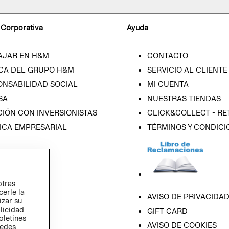
 Corporativa
Ayuda
AJAR EN H&M
CONTACTO
CA DEL GRUPO H&M
SERVICIO AL CLIENTE
ONSABILIDAD SOCIAL
MI CUENTA
SA
NUESTRAS TIENDAS
IÓN CON INVERSIONISTAS
CLICK&COLLECT - RE
ICA EMPRESARIAL
TÉRMINOS Y CONDICI
otras
cerle la
AVISO DE PRIVACIDA
izar su
blicidad
GIFT CARD
oletines
AVISO DE COOKIES
redes