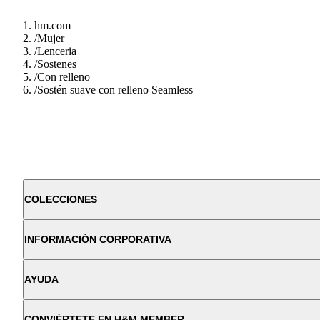
hm.com
/
Mujer
/
Lenceria
/
Sostenes
/
Con relleno
/
Sostén suave con relleno Seamless
COLECCIONES
INFORMACIÓN CORPORATIVA
AYUDA
CONVIÉRTETE EN H&M MEMBER