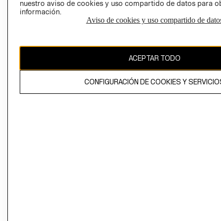
nuestro aviso de cookies y uso compartido de datos para 
información.
Aviso de cookies y uso compartido de dato
El contenido de esta página web está protegido por copyright y es
propiedad de H&M Hennes & Mauritz AB
ACEPTAR TODO
CONFIGURACIÓN DE COOKIES Y SERVICIO