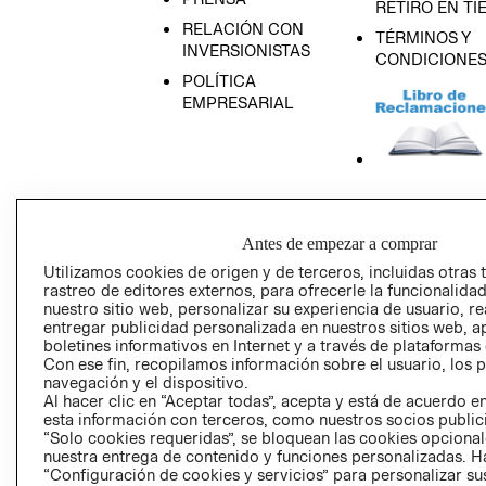
RETIRO EN TI
RELACIÓN CON
TÉRMINOS Y
INVERSIONISTAS
CONDICIONE
POLÍTICA
EMPRESARIAL
AVISO DE
PRIVACIDAD
Antes de empezar a comprar
GIFT CARD
Utilizamos cookies de origen y de terceros, incluidas otras 
AVISO DE COO
rastreo de editores externos, para ofrecerle la funcionalid
nuestro sitio web, personalizar su experiencia de usuario, rea
entregar publicidad personalizada en nuestros sitios web, a
boletines informativos en Internet y a través de plataformas
Con ese fin, recopilamos información sobre el usuario, los 
navegación y el dispositivo.
Al hacer clic en “Aceptar todas”, acepta y está de acuerdo
esta información con terceros, como nuestros socios publicit
“Solo cookies requeridas”, se bloquean las cookies opcionale
Perú (S/)
nuestra entrega de contenido y funciones personalizadas. H
“Configuración de cookies y servicios” para personalizar sus
CAMBIAR REGIÓN