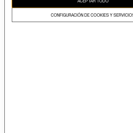
ACEPTAR TODO
CONFIGURACIÓN DE COOKIES Y SERVICIO
El contenido de esta página web está protegido por copyright y es
propiedad de H&M Hennes & Mauritz AB