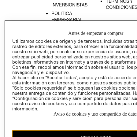
TÉRMINOS Y
INVERSIONISTAS
CONDICIONE
POLÍTICA
EMPRESARIAL
Antes de empezar a comprar
Utilizamos cookies de origen y de terceros, incluidas otras 
rastreo de editores externos, para ofrecerle la funcionalid
AVISO DE
nuestro sitio web, personalizar su experiencia de usuario, rea
PRIVACIDAD
entregar publicidad personalizada en nuestros sitios web, a
boletines informativos en Internet y a través de plataformas
GIFT CARD
Con ese fin, recopilamos información sobre el usuario, los 
AVISO DE COO
navegación y el dispositivo.
Al hacer clic en “Aceptar todas”, acepta y está de acuerdo
esta información con terceros, como nuestros socios publicit
“Solo cookies requeridas”, se bloquean las cookies opcionale
nuestra entrega de contenido y funciones personalizadas. H
“Configuración de cookies y servicios” para personalizar sus
nuestro aviso de cookies y uso compartido de datos para 
información.
Aviso de cookies y uso compartido de dato
Perú (S/)
CAMBIAR REGIÓN