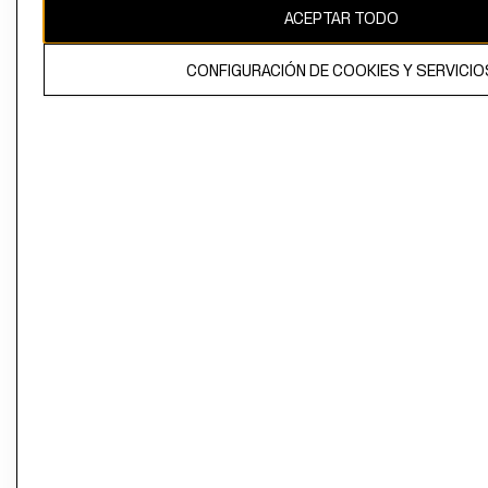
ACEPTAR TODO
CONFIGURACIÓN DE COOKIES Y SERVICIO
El contenido de esta página web está protegido por copyright y es
propiedad de H&M Hennes & Mauritz AB