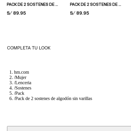
PACK DE 2 SOSTENES DE MICROFIBRA SIN VARILLAS
PACK DE 2 SOSTENES DE MICROFIBRA CON VARILLAS
PRICE:
S/ 89.95
PRICE:
S/ 89.95
COMPLETA TU LOOK
hm.com
/
Mujer
/
Lenceria
/
Sostenes
/
Pack
/
Pack de 2 sostenes de algodón sin varillas