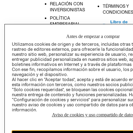
RELACIÓN CON
TÉRMINOS Y
INVERSIONISTAS
CONDICIONE
POLÍTICA
EMPRESARIAL
Antes de empezar a comprar
Utilizamos cookies de origen y de terceros, incluidas otras 
rastreo de editores externos, para ofrecerle la funcionalid
AVISO DE
nuestro sitio web, personalizar su experiencia de usuario, rea
PRIVACIDAD
entregar publicidad personalizada en nuestros sitios web, a
boletines informativos en Internet y a través de plataformas
GIFT CARD
Con ese fin, recopilamos información sobre el usuario, los 
navegación y el dispositivo.
AVISO DE COO
Al hacer clic en “Aceptar todas”, acepta y está de acuerdo
esta información con terceros, como nuestros socios publicit
“Solo cookies requeridas”, se bloquean las cookies opcionale
nuestra entrega de contenido y funciones personalizadas. H
“Configuración de cookies y servicios” para personalizar sus
nuestro aviso de cookies y uso compartido de datos para 
información.
Aviso de cookies y uso compartido de dato
Perú (S/)
CAMBIAR REGIÓN