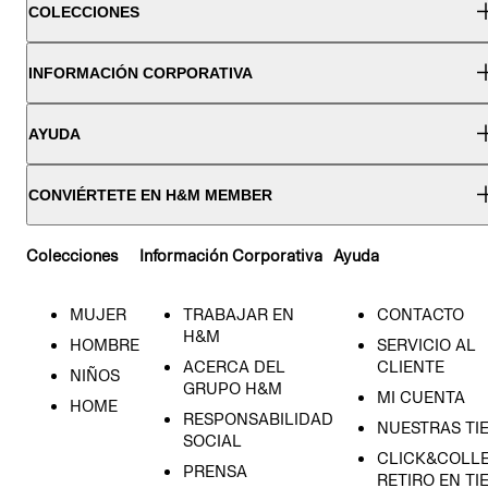
COLECCIONES
INFORMACIÓN CORPORATIVA
AYUDA
CONVIÉRTETE EN H&M MEMBER
Colecciones
Información Corporativa
Ayuda
MUJER
TRABAJAR EN
CONTACTO
H&M
HOMBRE
SERVICIO AL
ACERCA DEL
CLIENTE
NIÑOS
GRUPO H&M
MI CUENTA
HOME
RESPONSABILIDAD
NUESTRAS TI
SOCIAL
CLICK&COLLE
PRENSA
RETIRO EN TI