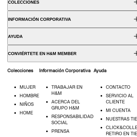
COLECCIONES
INFORMACIÓN CORPORATIVA
AYUDA
CONVIÉRTETE EN H&M MEMBER
Colecciones
Información Corporativa
Ayuda
MUJER
TRABAJAR EN
CONTACTO
H&M
HOMBRE
SERVICIO AL
ACERCA DEL
CLIENTE
NIÑOS
GRUPO H&M
MI CUENTA
HOME
RESPONSABILIDAD
NUESTRAS TI
SOCIAL
CLICK&COLLE
PRENSA
RETIRO EN TI