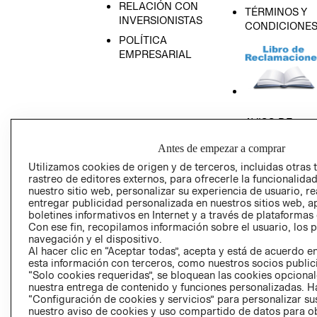
RELACIÓN CON
TÉRMINOS Y
INVERSIONISTAS
CONDICIONE
POLÍTICA
EMPRESARIAL
AVISO DE
PRIVACIDAD
Antes de empezar a comprar
GIFT CARD
Utilizamos cookies de origen y de terceros, incluidas otras 
AVISO DE COO
rastreo de editores externos, para ofrecerle la funcionalid
nuestro sitio web, personalizar su experiencia de usuario, rea
entregar publicidad personalizada en nuestros sitios web, a
boletines informativos en Internet y a través de plataformas
Con ese fin, recopilamos información sobre el usuario, los 
navegación y el dispositivo.
Al hacer clic en “Aceptar todas”, acepta y está de acuerdo
esta información con terceros, como nuestros socios publicit
Perú (S/)
“Solo cookies requeridas”, se bloquean las cookies opcionale
nuestra entrega de contenido y funciones personalizadas. H
“Configuración de cookies y servicios” para personalizar sus
CAMBIAR REGIÓN
nuestro aviso de cookies y uso compartido de datos para 