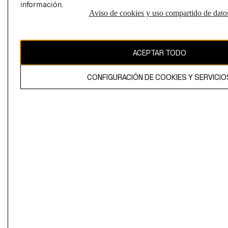
información.
Aviso de cookies y uso compartido de dato
El contenido de esta página web está protegido por copyright y es
propiedad de H&M Hennes & Mauritz AB
ACEPTAR TODO
CONFIGURACIÓN DE COOKIES Y SERVICIO