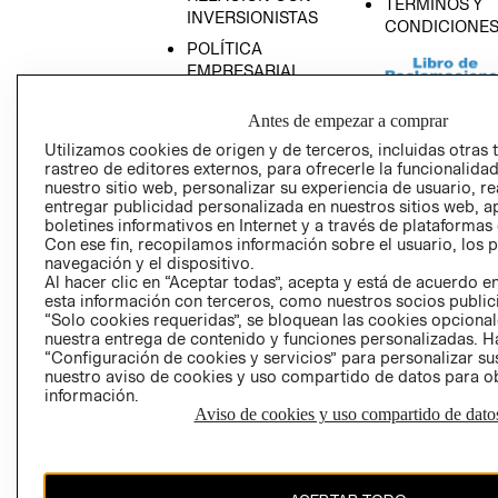
TÉRMINOS Y
INVERSIONISTAS
CONDICIONE
POLÍTICA
EMPRESARIAL
Antes de empezar a comprar
Utilizamos cookies de origen y de terceros, incluidas otras 
rastreo de editores externos, para ofrecerle la funcionalid
AVISO DE
nuestro sitio web, personalizar su experiencia de usuario, rea
PRIVACIDAD
entregar publicidad personalizada en nuestros sitios web, a
boletines informativos en Internet y a través de plataformas
GIFT CARD
Con ese fin, recopilamos información sobre el usuario, los 
AVISO DE COO
navegación y el dispositivo.
Al hacer clic en “Aceptar todas”, acepta y está de acuerdo
esta información con terceros, como nuestros socios publicit
“Solo cookies requeridas”, se bloquean las cookies opcionale
nuestra entrega de contenido y funciones personalizadas. H
“Configuración de cookies y servicios” para personalizar sus
nuestro aviso de cookies y uso compartido de datos para 
información.
Aviso de cookies y uso compartido de dato
Perú (S/)
CAMBIAR REGIÓN