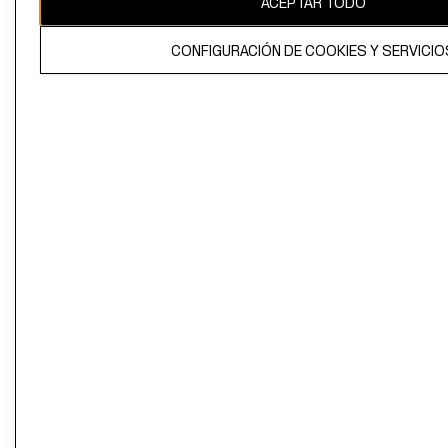
ACEPTAR TODO
CONFIGURACIÓN DE COOKIES Y SERVICIO
El contenido de esta página web está protegido por copyright y es
propiedad de H&M Hennes & Mauritz AB