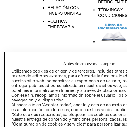
RETIRO EN TI
RELACIÓN CON
TÉRMINOS Y
INVERSIONISTAS
CONDICIONE
POLÍTICA
EMPRESARIAL
AVISO DE
PRIVACIDAD
Antes de empezar a comprar
GIFT CARD
Utilizamos cookies de origen y de terceros, incluidas otras 
AVISO DE COO
rastreo de editores externos, para ofrecerle la funcionalid
nuestro sitio web, personalizar su experiencia de usuario, rea
entregar publicidad personalizada en nuestros sitios web, a
boletines informativos en Internet y a través de plataformas
Con ese fin, recopilamos información sobre el usuario, los 
navegación y el dispositivo.
Al hacer clic en “Aceptar todas”, acepta y está de acuerdo
esta información con terceros, como nuestros socios publicit
“Solo cookies requeridas”, se bloquean las cookies opcionale
Perú (S/)
nuestra entrega de contenido y funciones personalizadas. H
“Configuración de cookies y servicios” para personalizar sus
CAMBIAR REGIÓN