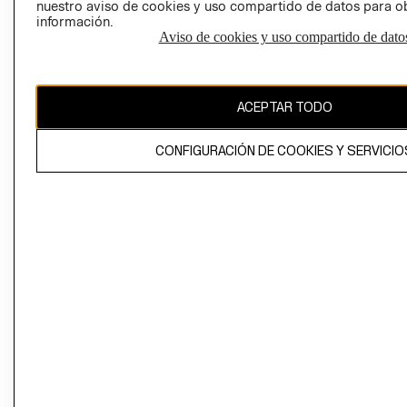
nuestro aviso de cookies y uso compartido de datos para 
información.
Aviso de cookies y uso compartido de dato
El contenido de esta página web está protegido por copyright y es
propiedad de H&M Hennes & Mauritz AB
ACEPTAR TODO
CONFIGURACIÓN DE COOKIES Y SERVICIO