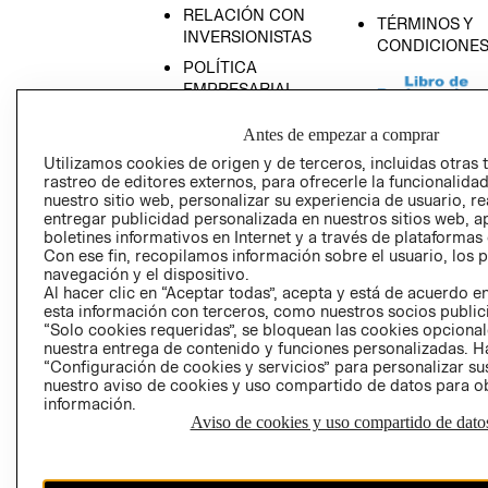
RELACIÓN CON
TÉRMINOS Y
INVERSIONISTAS
CONDICIONE
POLÍTICA
EMPRESARIAL
Antes de empezar a comprar
Utilizamos cookies de origen y de terceros, incluidas otras 
rastreo de editores externos, para ofrecerle la funcionalid
AVISO DE
nuestro sitio web, personalizar su experiencia de usuario, rea
PRIVACIDAD
entregar publicidad personalizada en nuestros sitios web, a
boletines informativos en Internet y a través de plataformas
GIFT CARD
Con ese fin, recopilamos información sobre el usuario, los 
navegación y el dispositivo.
AVISO DE COO
Al hacer clic en “Aceptar todas”, acepta y está de acuerdo
esta información con terceros, como nuestros socios publicit
“Solo cookies requeridas”, se bloquean las cookies opcionale
nuestra entrega de contenido y funciones personalizadas. H
“Configuración de cookies y servicios” para personalizar sus
nuestro aviso de cookies y uso compartido de datos para 
información.
Aviso de cookies y uso compartido de dato
Perú (S/)
CAMBIAR REGIÓN