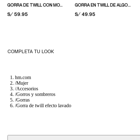
GORRA DE TWILL CON MOTIVO BORDADO
GORRA EN TWILL DE ALGODÓN
PRICE:
S/ 59.95
PRICE:
S/ 49.95
COMPLETA TU LOOK
hm.com
/
Mujer
/
Accesorios
/
Gorros y sombreros
/
Gorras
/
Gorra de twill efecto lavado