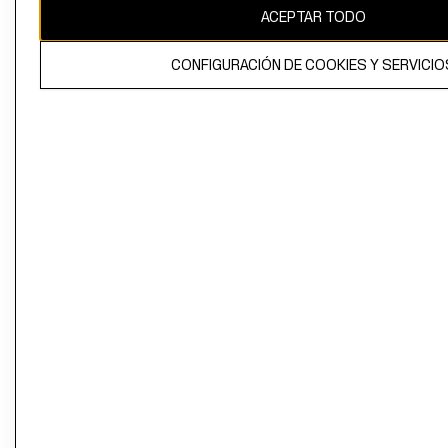
ACEPTAR TODO
CONFIGURACIÓN DE COOKIES Y SERVICIO
El contenido de esta página web está protegido por copyright y es
propiedad de H&M Hennes & Mauritz AB