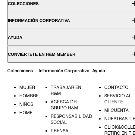
COLECCIONES
INFORMACIÓN CORPORATIVA
AYUDA
CONVIÉRTETE EN H&M MEMBER
Colecciones
Información Corporativa
Ayuda
MUJER
TRABAJAR EN
CONTACTO
H&M
HOMBRE
SERVICIO AL
ACERCA DEL
CLIENTE
NIÑOS
GRUPO H&M
MI CUENTA
HOME
RESPONSABILIDAD
NUESTRAS TI
SOCIAL
CLICK&COLLE
PRENSA
RETIRO EN TI