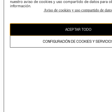
nuestro aviso de cookies y uso compartido de datos para 
información.
Aviso de cookies y uso compartido de dato
El contenido de esta página web está protegido por copyright y es
propiedad de H&M Hennes & Mauritz AB
ACEPTAR TODO
CONFIGURACIÓN DE COOKIES Y SERVICIO