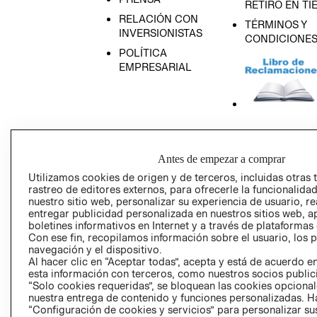
RETIRO EN TI
RELACIÓN CON
TÉRMINOS Y
INVERSIONISTAS
CONDICIONE
POLÍTICA
EMPRESARIAL
AVISO DE
PRIVACIDAD
Antes de empezar a comprar
GIFT CARD
Utilizamos cookies de origen y de terceros, incluidas otras 
AVISO DE COO
rastreo de editores externos, para ofrecerle la funcionalid
nuestro sitio web, personalizar su experiencia de usuario, rea
entregar publicidad personalizada en nuestros sitios web, a
boletines informativos en Internet y a través de plataformas
Con ese fin, recopilamos información sobre el usuario, los 
navegación y el dispositivo.
Al hacer clic en “Aceptar todas”, acepta y está de acuerdo
esta información con terceros, como nuestros socios publicit
“Solo cookies requeridas”, se bloquean las cookies opcionale
Perú (S/)
nuestra entrega de contenido y funciones personalizadas. H
“Configuración de cookies y servicios” para personalizar sus
CAMBIAR REGIÓN