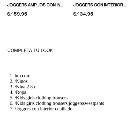
JOGGERS AMPLIOS CON INTERIOR CEPILLADO
JOGGERS CON INTERIOR CEPILLADO
PRICE:
S/ 59.95
PRICE:
S/ 34.95
COMPLETA TU LOOK
hm.com
/
Ninos
/
Nina 2 8a
/
Ropa
/
Kids girls clothing trousers
/
Kids girls clothing trousers joggerssweatpants
/
Joggers con interior cepillado