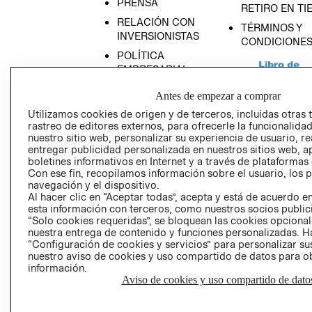
PRENSA
RETIRO EN TI
RELACIÓN CON
TÉRMINOS Y
INVERSIONISTAS
CONDICIONE
POLÍTICA
EMPRESARIAL
Antes de empezar a comprar
Utilizamos cookies de origen y de terceros, incluidas otras 
rastreo de editores externos, para ofrecerle la funcionalid
AVISO DE
nuestro sitio web, personalizar su experiencia de usuario, rea
entregar publicidad personalizada en nuestros sitios web, a
PRIVACIDAD
boletines informativos en Internet y a través de plataformas
GIFT CARD
Con ese fin, recopilamos información sobre el usuario, los 
navegación y el dispositivo.
AVISO DE COO
Al hacer clic en “Aceptar todas”, acepta y está de acuerdo
esta información con terceros, como nuestros socios publicit
“Solo cookies requeridas”, se bloquean las cookies opcionale
nuestra entrega de contenido y funciones personalizadas. H
“Configuración de cookies y servicios” para personalizar sus
nuestro aviso de cookies y uso compartido de datos para 
información.
Aviso de cookies y uso compartido de dato
Perú (S/)
CAMBIAR REGIÓN