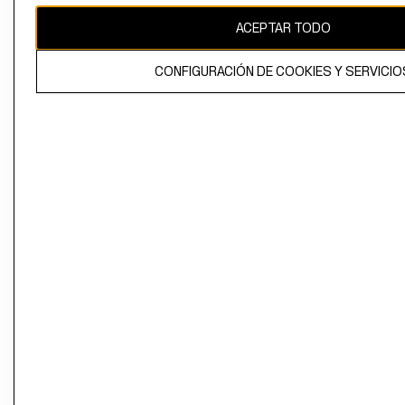
ACEPTAR TODO
CONFIGURACIÓN DE COOKIES Y SERVICIO
El contenido de esta página web está protegido por copyright y es
propiedad de H&M Hennes & Mauritz AB