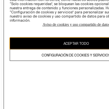
“Solo cookies requeridas”, se bloquean las cookies opcionale
nuestra entrega de contenido y funciones personalizadas. H
Perú (S/)
“Configuración de cookies y servicios” para personalizar sus
nuestro aviso de cookies y uso compartido de datos para 
CAMBIAR REGIÓN
información.
Aviso de cookies y uso compartido de dato
El contenido de esta página web está protegido por copyright y es
propiedad de H&M Hennes & Mauritz AB
ACEPTAR TODO
CONFIGURACIÓN DE COOKIES Y SERVICIO