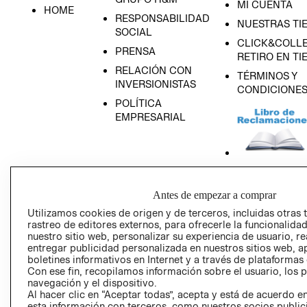
MI CUENTA
HOME
RESPONSABILIDAD
NUESTRAS TI
SOCIAL
CLICK&COLLE
PRENSA
RETIRO EN TI
RELACIÓN CON
TÉRMINOS Y
INVERSIONISTAS
CONDICIONE
POLÍTICA
EMPRESARIAL
AVISO DE
Antes de empezar a comprar
PRIVACIDAD
Utilizamos cookies de origen y de terceros, incluidas otras 
GIFT CARD
rastreo de editores externos, para ofrecerle la funcionalid
AVISO DE COO
nuestro sitio web, personalizar su experiencia de usuario, rea
entregar publicidad personalizada en nuestros sitios web, a
boletines informativos en Internet y a través de plataformas
Con ese fin, recopilamos información sobre el usuario, los 
navegación y el dispositivo.
Al hacer clic en “Aceptar todas”, acepta y está de acuerdo
esta información con terceros, como nuestros socios publicit