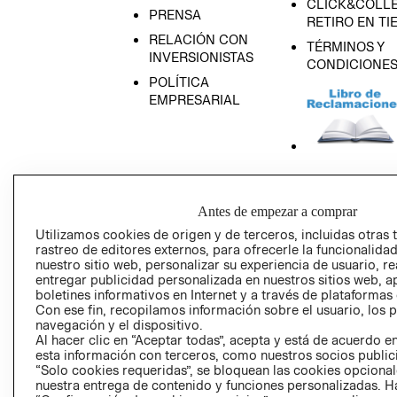
CLICK&COLLE
PRENSA
RETIRO EN TI
RELACIÓN CON
TÉRMINOS Y
INVERSIONISTAS
CONDICIONE
POLÍTICA
EMPRESARIAL
AVISO DE
PRIVACIDAD
Antes de empezar a comprar
GIFT CARD
Utilizamos cookies de origen y de terceros, incluidas otras 
rastreo de editores externos, para ofrecerle la funcionalid
AVISO DE COO
nuestro sitio web, personalizar su experiencia de usuario, rea
entregar publicidad personalizada en nuestros sitios web, a
boletines informativos en Internet y a través de plataformas
Con ese fin, recopilamos información sobre el usuario, los 
navegación y el dispositivo.
Al hacer clic en “Aceptar todas”, acepta y está de acuerdo
esta información con terceros, como nuestros socios publicit
“Solo cookies requeridas”, se bloquean las cookies opcionale
Perú (S/)
nuestra entrega de contenido y funciones personalizadas. H