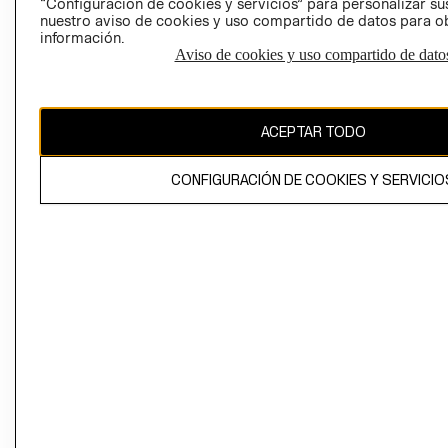
“Configuración de cookies y servicios” para personalizar sus
CAMBIAR REGIÓN
nuestro aviso de cookies y uso compartido de datos para 
información.
Aviso de cookies y uso compartido de dato
El contenido de esta página web está protegido por copyright y es
propiedad de H&M Hennes & Mauritz AB
ACEPTAR TODO
CONFIGURACIÓN DE COOKIES Y SERVICIO