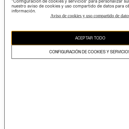
“Configuración de cookies y servicios” para personalizar sus
CAMBIAR REGIÓN
nuestro aviso de cookies y uso compartido de datos para 
información.
Aviso de cookies y uso compartido de dato
El contenido de esta página web está protegido por copyright y es
propiedad de H&M Hennes & Mauritz AB
ACEPTAR TODO
CONFIGURACIÓN DE COOKIES Y SERVICIO