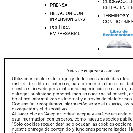
CLICK&COLLE
PRENSA
RETIRO EN TI
RELACIÓN CON
TÉRMINOS Y
INVERSIONISTAS
CONDICIONE
POLÍTICA
EMPRESARIAL
AVISO DE
PRIVACIDAD
Antes de empezar a comprar
GIFT CARD
Utilizamos cookies de origen y de terceros, incluidas otras 
rastreo de editores externos, para ofrecerle la funcionalid
AVISO DE COO
nuestro sitio web, personalizar su experiencia de usuario, rea
entregar publicidad personalizada en nuestros sitios web, a
boletines informativos en Internet y a través de plataformas
Con ese fin, recopilamos información sobre el usuario, los 
navegación y el dispositivo.
Al hacer clic en “Aceptar todas”, acepta y está de acuerdo
esta información con terceros, como nuestros socios publicit
“Solo cookies requeridas”, se bloquean las cookies opcionale
Perú (S/)
nuestra entrega de contenido y funciones personalizadas. H