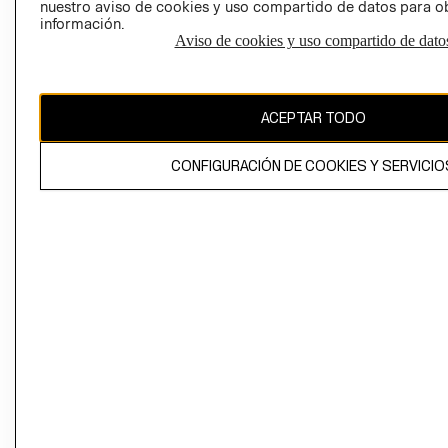
nuestro aviso de cookies y uso compartido de datos para 
información.
Aviso de cookies y uso compartido de dato
El contenido de esta página web está protegido por copyright y es
propiedad de H&M Hennes & Mauritz AB
ACEPTAR TODO
CONFIGURACIÓN DE COOKIES Y SERVICIO