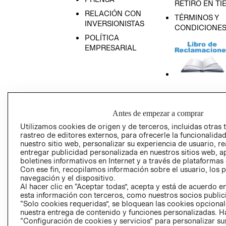
RETIRO EN TI
RELACIÓN CON
TÉRMINOS Y
INVERSIONISTAS
CONDICIONE
POLÍTICA
EMPRESARIAL
AVISO DE
PRIVACIDAD
Antes de empezar a comprar
GIFT CARD
Utilizamos cookies de origen y de terceros, incluidas otras 
AVISO DE COO
rastreo de editores externos, para ofrecerle la funcionalid
nuestro sitio web, personalizar su experiencia de usuario, rea
entregar publicidad personalizada en nuestros sitios web, a
boletines informativos en Internet y a través de plataformas
Con ese fin, recopilamos información sobre el usuario, los 
navegación y el dispositivo.
Al hacer clic en “Aceptar todas”, acepta y está de acuerdo
esta información con terceros, como nuestros socios publicit
“Solo cookies requeridas”, se bloquean las cookies opcionale
Perú (S/)
nuestra entrega de contenido y funciones personalizadas. H
“Configuración de cookies y servicios” para personalizar sus
CAMBIAR REGIÓN