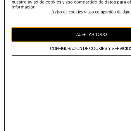
nuestro aviso de cookies y uso compartido de datos para 
información.
Aviso de cookies y uso compartido de dato
El contenido de esta página web está protegido por copyright y es
propiedad de H&M Hennes & Mauritz AB
ACEPTAR TODO
CONFIGURACIÓN DE COOKIES Y SERVICIO