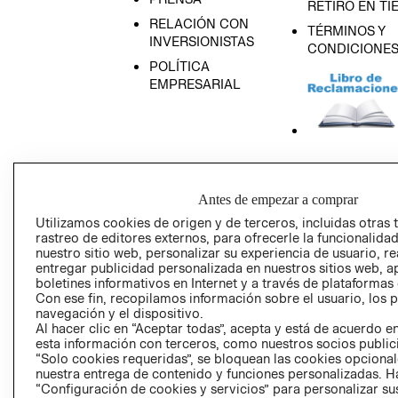
RETIRO EN TI
RELACIÓN CON
TÉRMINOS Y
INVERSIONISTAS
CONDICIONE
POLÍTICA
EMPRESARIAL
AVISO DE
PRIVACIDAD
Antes de empezar a comprar
GIFT CARD
Utilizamos cookies de origen y de terceros, incluidas otras 
AVISO DE COO
rastreo de editores externos, para ofrecerle la funcionalid
nuestro sitio web, personalizar su experiencia de usuario, rea
entregar publicidad personalizada en nuestros sitios web, a
boletines informativos en Internet y a través de plataformas
Con ese fin, recopilamos información sobre el usuario, los 
navegación y el dispositivo.
Al hacer clic en “Aceptar todas”, acepta y está de acuerdo
esta información con terceros, como nuestros socios publicit
“Solo cookies requeridas”, se bloquean las cookies opcionale
Perú (S/)
nuestra entrega de contenido y funciones personalizadas. H
“Configuración de cookies y servicios” para personalizar sus
CAMBIAR REGIÓN