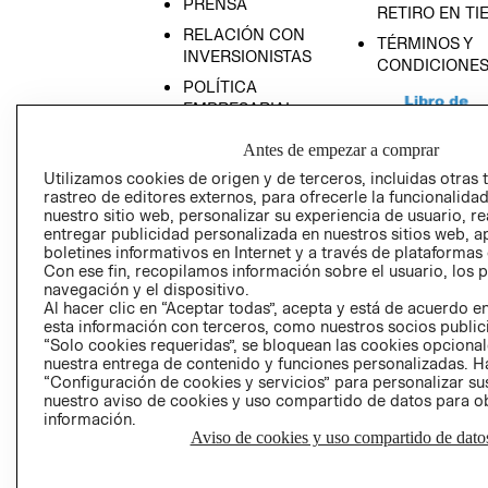
PRENSA
RETIRO EN TI
RELACIÓN CON
TÉRMINOS Y
INVERSIONISTAS
CONDICIONE
POLÍTICA
EMPRESARIAL
Antes de empezar a comprar
Utilizamos cookies de origen y de terceros, incluidas otras 
rastreo de editores externos, para ofrecerle la funcionalid
AVISO DE
nuestro sitio web, personalizar su experiencia de usuario, rea
entregar publicidad personalizada en nuestros sitios web, a
PRIVACIDAD
boletines informativos en Internet y a través de plataformas
GIFT CARD
Con ese fin, recopilamos información sobre el usuario, los 
navegación y el dispositivo.
AVISO DE COO
Al hacer clic en “Aceptar todas”, acepta y está de acuerdo
esta información con terceros, como nuestros socios publicit
“Solo cookies requeridas”, se bloquean las cookies opcionale
nuestra entrega de contenido y funciones personalizadas. H
“Configuración de cookies y servicios” para personalizar sus
nuestro aviso de cookies y uso compartido de datos para 
información.
Aviso de cookies y uso compartido de dato
Perú (S/)
CAMBIAR REGIÓN