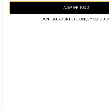
ACEPTAR TODO
CONFIGURACIÓN DE COOKIES Y SERVICIO
El contenido de esta página web está protegido por copyright y es
propiedad de H&M Hennes & Mauritz AB