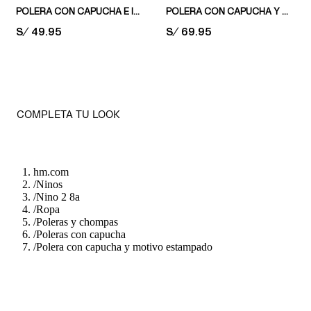
POLERA CON CAPUCHA E INTERIOR CEPILLADO
POLERA CON CAPUCHA Y ESTAMPADO
PRICE:
S/ 49.95
PRICE:
S/ 69.95
COMPLETA TU LOOK
hm.com
/
Ninos
/
Nino 2 8a
/
Ropa
/
Poleras y chompas
/
Poleras con capucha
/
Polera con capucha y motivo estampado