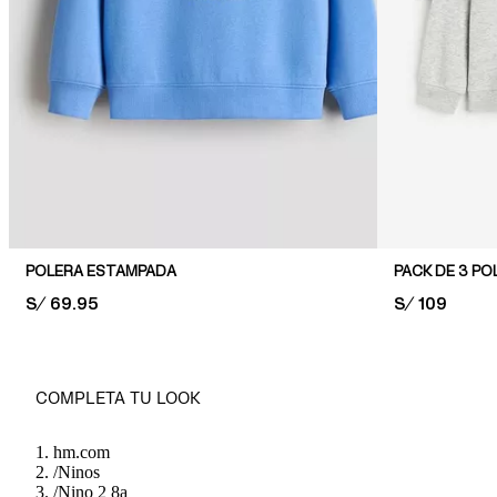
POLERA ESTAMPADA
PRICE:
S/ 69.95
PRICE:
S/ 109
COMPLETA TU LOOK
hm.com
/
Ninos
/
Nino 2 8a