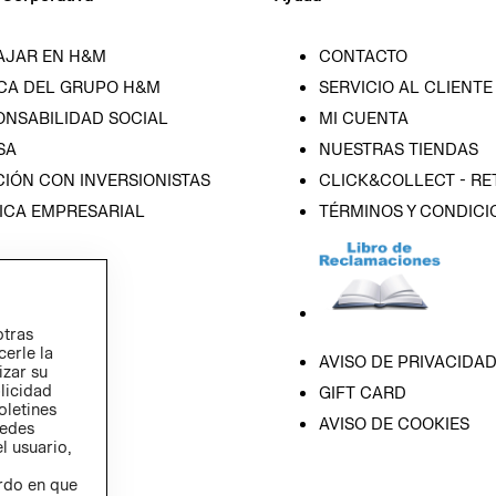
AJAR EN H&M
CONTACTO
CA DEL GRUPO H&M
SERVICIO AL CLIENTE
ONSABILIDAD SOCIAL
MI CUENTA
SA
NUESTRAS TIENDAS
IÓN CON INVERSIONISTAS
CLICK&COLLECT - RE
ICA EMPRESARIAL
TÉRMINOS Y CONDICI
otras
cerle la
AVISO DE PRIVACIDA
izar su
blicidad
GIFT CARD
oletines
AVISO DE COOKIES
redes
l usuario,
erdo en que