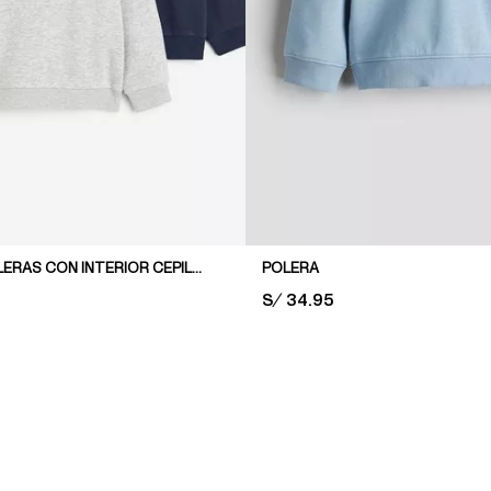
PACK DE 3 POLERAS CON INTERIOR CEPILLADO
POLERA
PRICE:
S/ 34.95