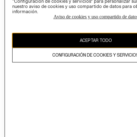
“Configuración de cookies y servicios” para personalizar sus
CAMBIAR REGIÓN
nuestro aviso de cookies y uso compartido de datos para 
información.
Aviso de cookies y uso compartido de dato
El contenido de esta página web está protegido por copyright y es
propiedad de H&M Hennes & Mauritz AB
ACEPTAR TODO
CONFIGURACIÓN DE COOKIES Y SERVICIO