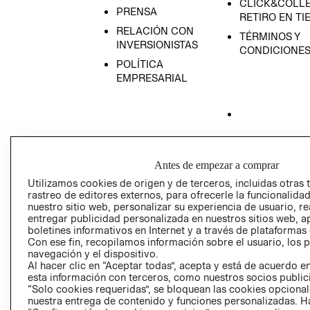
CLICK&COLLE
PRENSA
RETIRO EN TI
RELACIÓN CON
TÉRMINOS Y
INVERSIONISTAS
CONDICIONE
POLÍTICA
EMPRESARIAL
AVISO DE
PRIVACIDAD
Antes de empezar a comprar
GIFT CARD
Utilizamos cookies de origen y de terceros, incluidas otras 
rastreo de editores externos, para ofrecerle la funcionalid
AVISO DE COO
nuestro sitio web, personalizar su experiencia de usuario, rea
entregar publicidad personalizada en nuestros sitios web, a
boletines informativos en Internet y a través de plataformas
Con ese fin, recopilamos información sobre el usuario, los 
navegación y el dispositivo.
Al hacer clic en “Aceptar todas”, acepta y está de acuerdo
esta información con terceros, como nuestros socios publicit
“Solo cookies requeridas”, se bloquean las cookies opcionale
Perú (S/)
nuestra entrega de contenido y funciones personalizadas. H