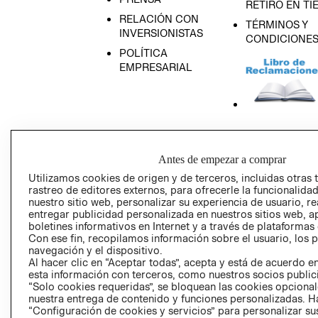
RETIRO EN TI
RELACIÓN CON
TÉRMINOS Y
INVERSIONISTAS
CONDICIONE
POLÍTICA
EMPRESARIAL
AVISO DE
PRIVACIDAD
Antes de empezar a comprar
GIFT CARD
Utilizamos cookies de origen y de terceros, incluidas otras 
AVISO DE COO
rastreo de editores externos, para ofrecerle la funcionalid
nuestro sitio web, personalizar su experiencia de usuario, rea
entregar publicidad personalizada en nuestros sitios web, a
boletines informativos en Internet y a través de plataformas
Con ese fin, recopilamos información sobre el usuario, los 
navegación y el dispositivo.
Al hacer clic en “Aceptar todas”, acepta y está de acuerdo
esta información con terceros, como nuestros socios publicit
“Solo cookies requeridas”, se bloquean las cookies opcionale
Perú (S/)
nuestra entrega de contenido y funciones personalizadas. H
“Configuración de cookies y servicios” para personalizar sus
CAMBIAR REGIÓN