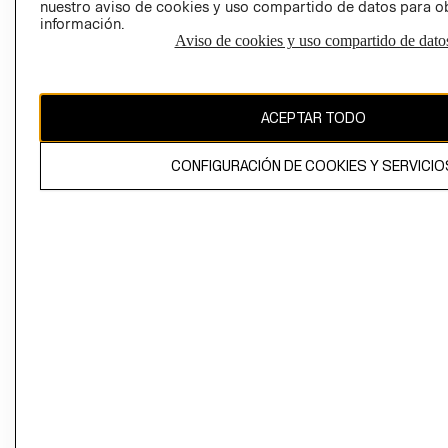
nuestro aviso de cookies y uso compartido de datos para 
información.
Aviso de cookies y uso compartido de dato
El contenido de esta página web está protegido por copyright y es
propiedad de H&M Hennes & Mauritz AB
ACEPTAR TODO
CONFIGURACIÓN DE COOKIES Y SERVICIO