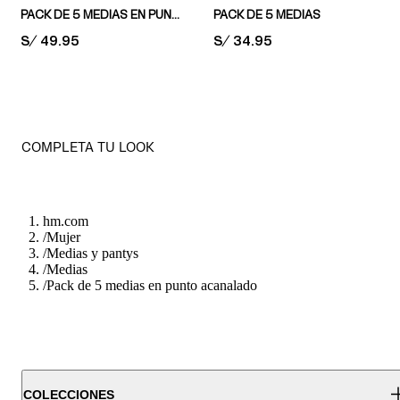
PACK DE 5 MEDIAS EN PUNTO POINTELLE
PACK DE 5 MEDIAS
PRICE:
S/ 49.95
PRICE:
S/ 34.95
COMPLETA TU LOOK
hm.com
/
Mujer
/
Medias y pantys
/
Medias
/
Pack de 5 medias en punto acanalado
COLECCIONES