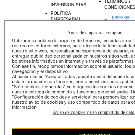
TÉRMINOS Y
INVERSIONISTAS
CONDICIONE
POLÍTICA
EMPRESARIAL
Antes de empezar a comprar
Utilizamos cookies de origen y de terceros, incluidas otras 
rastreo de editores externos, para ofrecerle la funcionalid
AVISO DE
nuestro sitio web, personalizar su experiencia de usuario, rea
PRIVACIDAD
entregar publicidad personalizada en nuestros sitios web, a
boletines informativos en Internet y a través de plataformas
GIFT CARD
Con ese fin, recopilamos información sobre el usuario, los 
AVISO DE COO
navegación y el dispositivo.
Al hacer clic en “Aceptar todas”, acepta y está de acuerdo
esta información con terceros, como nuestros socios publicit
“Solo cookies requeridas”, se bloquean las cookies opcionale
nuestra entrega de contenido y funciones personalizadas. H
“Configuración de cookies y servicios” para personalizar sus
nuestro aviso de cookies y uso compartido de datos para 
información.
Aviso de cookies y uso compartido de dato
Perú (S/)
CAMBIAR REGIÓN