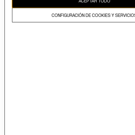
ACEPTAR TODO
CONFIGURACIÓN DE COOKIES Y SERVICIO
El contenido de esta página web está protegido por copyright y es
propiedad de H&M Hennes & Mauritz AB