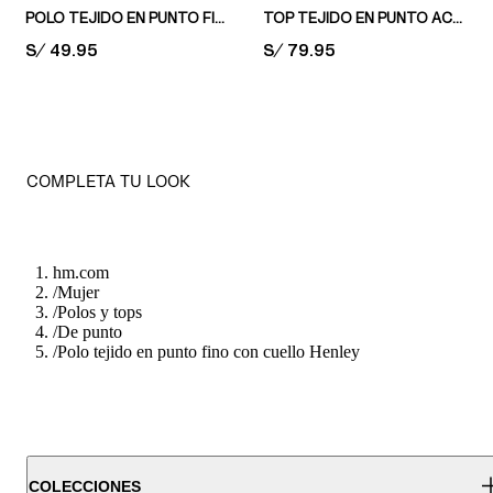
POLO TEJIDO EN PUNTO FINO
TOP TEJIDO EN PUNTO ACANALADO
PRICE:
S/ 49.95
PRICE:
S/ 79.95
COMPLETA TU LOOK
hm.com
/
Mujer
/
Polos y tops
/
De punto
/
Polo tejido en punto fino con cuello Henley
COLECCIONES