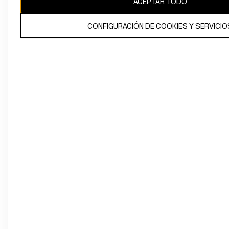
ACEPTAR TODO
CONFIGURACIÓN DE COOKIES Y SERVICIO
El contenido de esta página web está protegido por copyright y es
propiedad de H&M Hennes & Mauritz AB