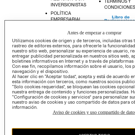
TÉRMINOS Y
INVERSIONISTAS
CONDICIONE
POLÍTICA
EMPRESARIAL
Antes de empezar a comprar
Utilizamos cookies de origen y de terceros, incluidas otras 
rastreo de editores externos, para ofrecerle la funcionalid
AVISO DE
nuestro sitio web, personalizar su experiencia de usuario, rea
PRIVACIDAD
entregar publicidad personalizada en nuestros sitios web, a
boletines informativos en Internet y a través de plataformas
GIFT CARD
Con ese fin, recopilamos información sobre el usuario, los 
AVISO DE COO
navegación y el dispositivo.
Al hacer clic en “Aceptar todas”, acepta y está de acuerdo
esta información con terceros, como nuestros socios publicit
“Solo cookies requeridas”, se bloquean las cookies opcionale
nuestra entrega de contenido y funciones personalizadas. H
“Configuración de cookies y servicios” para personalizar sus
nuestro aviso de cookies y uso compartido de datos para 
información.
Aviso de cookies y uso compartido de dato
Perú (S/)
CAMBIAR REGIÓN