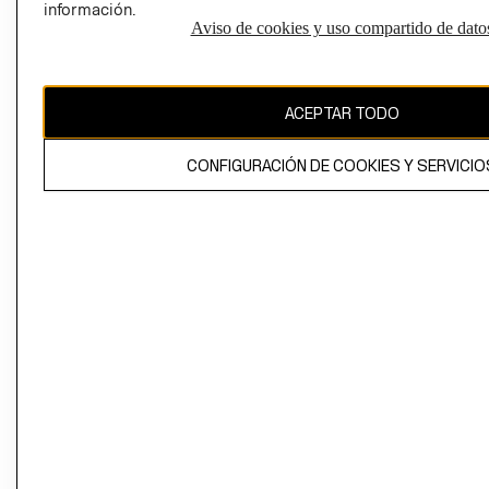
información.
Aviso de cookies y uso compartido de dato
El contenido de esta página web está protegido por copyright y es
propiedad de H&M Hennes & Mauritz AB
ACEPTAR TODO
CONFIGURACIÓN DE COOKIES Y SERVICIO