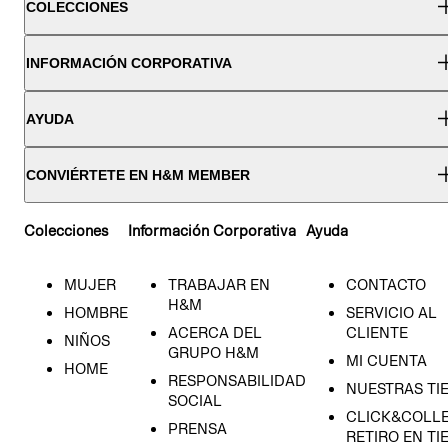
COLECCIONES
INFORMACIÓN CORPORATIVA
AYUDA
CONVIÉRTETE EN H&M MEMBER
Colecciones
Información Corporativa
Ayuda
MUJER
TRABAJAR EN
CONTACTO
H&M
HOMBRE
SERVICIO AL
ACERCA DEL
CLIENTE
NIÑOS
GRUPO H&M
MI CUENTA
HOME
RESPONSABILIDAD
NUESTRAS TI
SOCIAL
CLICK&COLLE
PRENSA
RETIRO EN TI