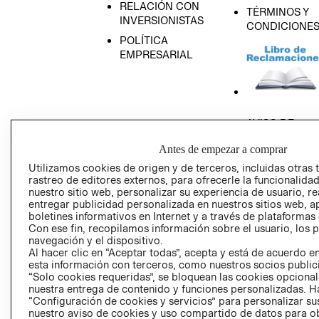
RELACIÓN CON
TÉRMINOS Y
INVERSIONISTAS
CONDICIONE
POLÍTICA
EMPRESARIAL
AVISO DE
PRIVACIDAD
Antes de empezar a comprar
GIFT CARD
Utilizamos cookies de origen y de terceros, incluidas otras 
AVISO DE COO
rastreo de editores externos, para ofrecerle la funcionalid
nuestro sitio web, personalizar su experiencia de usuario, rea
entregar publicidad personalizada en nuestros sitios web, a
boletines informativos en Internet y a través de plataformas
Con ese fin, recopilamos información sobre el usuario, los 
navegación y el dispositivo.
Al hacer clic en “Aceptar todas”, acepta y está de acuerdo
esta información con terceros, como nuestros socios publicit
Perú (S/)
“Solo cookies requeridas”, se bloquean las cookies opcionale
nuestra entrega de contenido y funciones personalizadas. H
“Configuración de cookies y servicios” para personalizar sus
CAMBIAR REGIÓN
nuestro aviso de cookies y uso compartido de datos para 