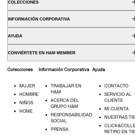
COLECCIONES
INFORMACIÓN CORPORATIVA
AYUDA
CONVIÉRTETE EN H&M MEMBER
Colecciones
Información Corporativa
Ayuda
MUJER
TRABAJAR EN
CONTACTO
H&M
HOMBRE
SERVICIO AL
ACERCA DEL
CLIENTE
NIÑOS
GRUPO H&M
MI CUENTA
HOME
RESPONSABILIDAD
NUESTRAS TI
SOCIAL
CLICK&COLLE
PRENSA
RETIRO EN TI