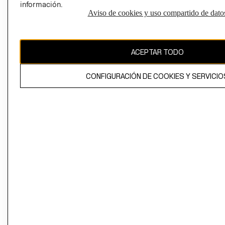
información.
Aviso de cookies y uso compartido de dato
El contenido de esta página web está protegido por copyright y es
propiedad de H&M Hennes & Mauritz AB
ACEPTAR TODO
CONFIGURACIÓN DE COOKIES Y SERVICIO