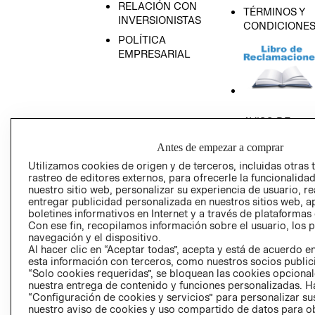
RELACIÓN CON
TÉRMINOS Y
INVERSIONISTAS
CONDICIONE
POLÍTICA
EMPRESARIAL
AVISO DE
PRIVACIDAD
Antes de empezar a comprar
GIFT CARD
Utilizamos cookies de origen y de terceros, incluidas otras 
AVISO DE COO
rastreo de editores externos, para ofrecerle la funcionalid
nuestro sitio web, personalizar su experiencia de usuario, rea
entregar publicidad personalizada en nuestros sitios web, a
boletines informativos en Internet y a través de plataformas
Con ese fin, recopilamos información sobre el usuario, los 
navegación y el dispositivo.
Al hacer clic en “Aceptar todas”, acepta y está de acuerdo
esta información con terceros, como nuestros socios publicit
Perú (S/)
“Solo cookies requeridas”, se bloquean las cookies opcionale
nuestra entrega de contenido y funciones personalizadas. H
“Configuración de cookies y servicios” para personalizar sus
CAMBIAR REGIÓN
nuestro aviso de cookies y uso compartido de datos para 