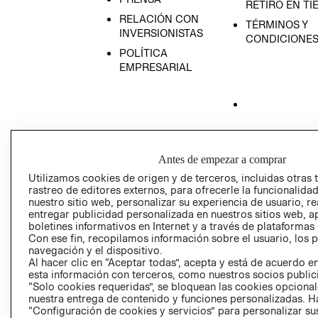
RETIRO EN TI
RELACIÓN CON
TÉRMINOS Y
INVERSIONISTAS
CONDICIONE
POLÍTICA
EMPRESARIAL
AVISO DE
PRIVACIDAD
Antes de empezar a comprar
GIFT CARD
Utilizamos cookies de origen y de terceros, incluidas otras 
AVISO DE COO
rastreo de editores externos, para ofrecerle la funcionalid
nuestro sitio web, personalizar su experiencia de usuario, rea
entregar publicidad personalizada en nuestros sitios web, a
boletines informativos en Internet y a través de plataformas
Con ese fin, recopilamos información sobre el usuario, los 
navegación y el dispositivo.
Al hacer clic en “Aceptar todas”, acepta y está de acuerdo
esta información con terceros, como nuestros socios publicit
“Solo cookies requeridas”, se bloquean las cookies opcionale
Perú (S/)
nuestra entrega de contenido y funciones personalizadas. H
“Configuración de cookies y servicios” para personalizar sus
CAMBIAR REGIÓN