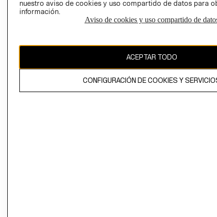
nuestro aviso de cookies y uso compartido de datos para 
información.
Aviso de cookies y uso compartido de dato
El contenido de esta página web está protegido por copyright y es
propiedad de H&M Hennes & Mauritz AB
ACEPTAR TODO
CONFIGURACIÓN DE COOKIES Y SERVICIO