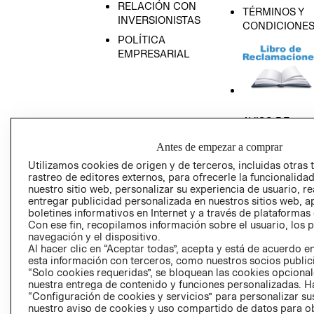
RELACIÓN CON
TÉRMINOS Y
INVERSIONISTAS
CONDICIONE
POLÍTICA
EMPRESARIAL
AVISO DE
PRIVACIDAD
Antes de empezar a comprar
GIFT CARD
Utilizamos cookies de origen y de terceros, incluidas otras 
AVISO DE COO
rastreo de editores externos, para ofrecerle la funcionalid
nuestro sitio web, personalizar su experiencia de usuario, rea
entregar publicidad personalizada en nuestros sitios web, a
boletines informativos en Internet y a través de plataformas
Con ese fin, recopilamos información sobre el usuario, los 
navegación y el dispositivo.
Al hacer clic en “Aceptar todas”, acepta y está de acuerdo
esta información con terceros, como nuestros socios publicit
Perú (S/)
“Solo cookies requeridas”, se bloquean las cookies opcionale
nuestra entrega de contenido y funciones personalizadas. H
“Configuración de cookies y servicios” para personalizar sus
CAMBIAR REGIÓN
nuestro aviso de cookies y uso compartido de datos para 