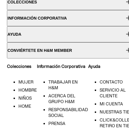
COLECCIONES
INFORMACIÓN CORPORATIVA
AYUDA
CONVIÉRTETE EN H&M MEMBER
Colecciones
Información Corporativa
Ayuda
MUJER
TRABAJAR EN
CONTACTO
H&M
HOMBRE
SERVICIO AL
ACERCA DEL
CLIENTE
NIÑOS
GRUPO H&M
MI CUENTA
HOME
RESPONSABILIDAD
NUESTRAS TI
SOCIAL
CLICK&COLLE
PRENSA
RETIRO EN TI