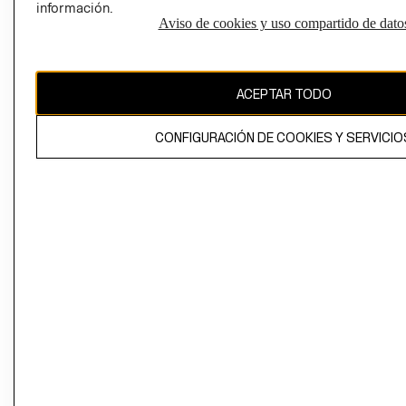
información.
Aviso de cookies y uso compartido de dato
El contenido de esta página web está protegido por copyright y es
propiedad de H&M Hennes & Mauritz AB
ACEPTAR TODO
CONFIGURACIÓN DE COOKIES Y SERVICIO