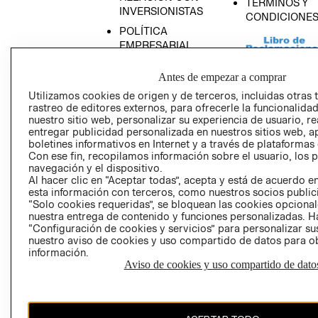
TÉRMINOS Y
INVERSIONISTAS
CONDICIONE
POLÍTICA
EMPRESARIAL
Antes de empezar a comprar
Utilizamos cookies de origen y de terceros, incluidas otras 
rastreo de editores externos, para ofrecerle la funcionalid
AVISO DE
nuestro sitio web, personalizar su experiencia de usuario, rea
PRIVACIDAD
entregar publicidad personalizada en nuestros sitios web, a
boletines informativos en Internet y a través de plataformas
GIFT CARD
Con ese fin, recopilamos información sobre el usuario, los 
AVISO DE COO
navegación y el dispositivo.
Al hacer clic en “Aceptar todas”, acepta y está de acuerdo
esta información con terceros, como nuestros socios publicit
“Solo cookies requeridas”, se bloquean las cookies opcionale
nuestra entrega de contenido y funciones personalizadas. H
“Configuración de cookies y servicios” para personalizar sus
nuestro aviso de cookies y uso compartido de datos para 
información.
Aviso de cookies y uso compartido de dato
Perú (S/)
CAMBIAR REGIÓN