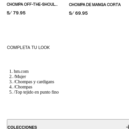
CHOMPA OFF-THE-SHOULDER
CHOMPA DE MANGA CORTA
PRICE:
S/ 79.95
PRICE:
S/ 69.95
COMPLETA TU LOOK
hm.com
/
Mujer
/
Chompas y cardigans
/
Chompas
/
Top tejido en punto fino
COLECCIONES