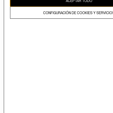
ACEPTAR TODO
CONFIGURACIÓN DE COOKIES Y SERVICIO
El contenido de esta página web está protegido por copyright y es
propiedad de H&M Hennes & Mauritz AB