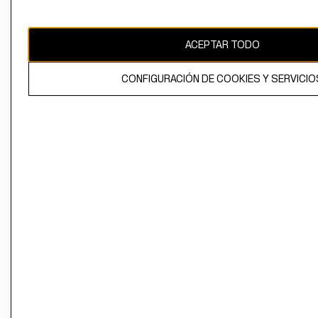
Perú (S/)
CAMBIAR REGIÓN
ACEPTAR TODO
CONFIGURACIÓN DE COOKIES Y SERVICIO
El contenido de esta página web está protegido por copyright y es
propiedad de H&M Hennes & Mauritz AB