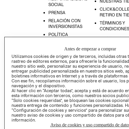
NUESTRAS TI
SOCIAL
CLICK&COLLE
PRENSA
RETIRO EN TI
RELACIÓN CON
TÉRMINOS Y
INVERSIONISTAS
CONDICIONE
POLÍTICA
EMPRESARIAL
Antes de empezar a comprar
Utilizamos cookies de origen y de terceros, incluidas otras 
rastreo de editores externos, para ofrecerle la funcionalid
nuestro sitio web, personalizar su experiencia de usuario, rea
AVISO DE
entregar publicidad personalizada en nuestros sitios web, a
PRIVACIDAD
boletines informativos en Internet y a través de plataformas
Con ese fin, recopilamos información sobre el usuario, los 
GIFT CARD
navegación y el dispositivo.
AVISO DE COO
Al hacer clic en “Aceptar todas”, acepta y está de acuerdo
esta información con terceros, como nuestros socios publicit
“Solo cookies requeridas”, se bloquean las cookies opcionale
nuestra entrega de contenido y funciones personalizadas. H
“Configuración de cookies y servicios” para personalizar sus
nuestro aviso de cookies y uso compartido de datos para 
información.
Aviso de cookies y uso compartido de dato