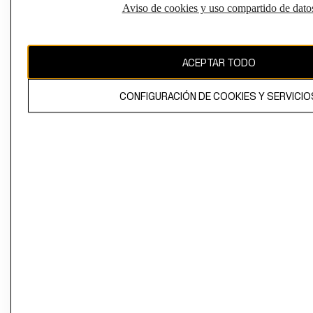
Aviso de cookies y uso compartido de dato
El contenido de esta página web está protegido por copyright y es
propiedad de H&M Hennes & Mauritz AB
ACEPTAR TODO
CONFIGURACIÓN DE COOKIES Y SERVICIO