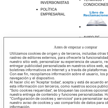
INVERSIONISTAS
CONDICIONE
POLÍTICA
EMPRESARIAL
AVISO DE
PRIVACIDAD
Antes de empezar a comprar
GIFT CARD
Utilizamos cookies de origen y de terceros, incluidas otras 
AVISO DE COO
rastreo de editores externos, para ofrecerle la funcionalid
nuestro sitio web, personalizar su experiencia de usuario, rea
entregar publicidad personalizada en nuestros sitios web, a
boletines informativos en Internet y a través de plataformas
Con ese fin, recopilamos información sobre el usuario, los 
navegación y el dispositivo.
Al hacer clic en “Aceptar todas”, acepta y está de acuerdo
esta información con terceros, como nuestros socios publicit
Perú (S/)
“Solo cookies requeridas”, se bloquean las cookies opcionale
nuestra entrega de contenido y funciones personalizadas. H
CAMBIAR REGIÓN
“Configuración de cookies y servicios” para personalizar sus
nuestro aviso de cookies y uso compartido de datos para 
información.