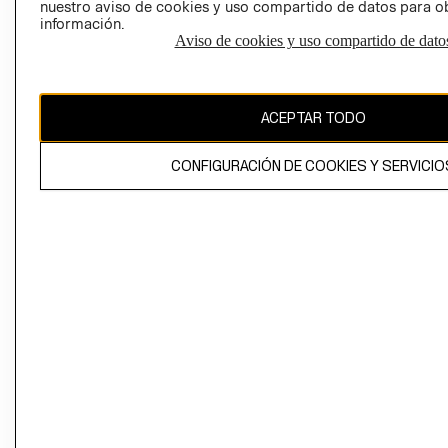
nuestro aviso de cookies y uso compartido de datos para 
información.
Aviso de cookies y uso compartido de dato
El contenido de esta página web está protegido por copyright y es
propiedad de H&M Hennes & Mauritz AB
ACEPTAR TODO
CONFIGURACIÓN DE COOKIES Y SERVICIO