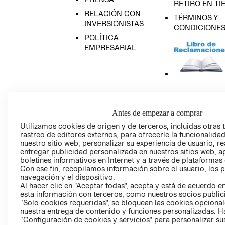
RETIRO EN TI
RELACIÓN CON
TÉRMINOS Y
INVERSIONISTAS
CONDICIONE
POLÍTICA
EMPRESARIAL
AVISO DE
PRIVACIDAD
Antes de empezar a comprar
GIFT CARD
Utilizamos cookies de origen y de terceros, incluidas otras 
AVISO DE COO
rastreo de editores externos, para ofrecerle la funcionalid
nuestro sitio web, personalizar su experiencia de usuario, rea
entregar publicidad personalizada en nuestros sitios web, a
boletines informativos en Internet y a través de plataformas
Con ese fin, recopilamos información sobre el usuario, los 
navegación y el dispositivo.
Al hacer clic en “Aceptar todas”, acepta y está de acuerdo
esta información con terceros, como nuestros socios publicit
“Solo cookies requeridas”, se bloquean las cookies opcionale
Perú (S/)
nuestra entrega de contenido y funciones personalizadas. H
“Configuración de cookies y servicios” para personalizar sus
CAMBIAR REGIÓN